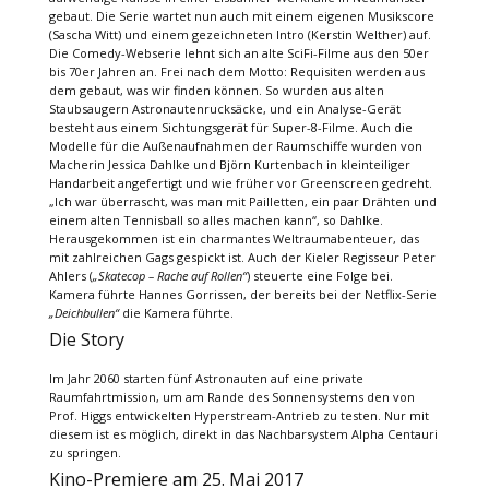
gebaut. Die Serie wartet nun auch mit einem eigenen Musikscore
(Sascha Witt) und einem gezeichneten Intro (Kerstin Welther) auf.
Die Comedy-Webserie lehnt sich an alte SciFi-Filme aus den 50er
bis 70er Jahren an. Frei nach dem Motto: Requisiten werden aus
dem gebaut, was wir finden können. So wurden aus alten
Staubsaugern Astronautenrucksäcke, und ein Analyse-Gerät
besteht aus einem Sichtungsgerät für Super-8-Filme. Auch die
Modelle für die Außenaufnahmen der Raumschiffe wurden von
Macherin Jessica Dahlke und Björn Kurtenbach in kleinteiliger
Handarbeit angefertigt und wie früher vor Greenscreen gedreht.
„Ich war überrascht, was man mit Pailletten, ein paar Drähten und
einem alten Tennisball so alles machen kann“, so Dahlke.
Herausgekommen ist ein charmantes Weltraumabenteuer, das
mit zahlreichen Gags gespickt ist. Auch der Kieler Regisseur Peter
Ahlers (
„Skatecop – Rache auf Rollen“
) steuerte eine Folge bei.
Kamera führte Hannes Gorrissen, der bereits bei der Netflix-Serie
„Deichbullen“
die Kamera führte.
Die Story
Im Jahr 2060 starten fünf Astronauten auf eine private
Raumfahrtmission, um am Rande des Sonnensystems den von
Prof. Higgs entwickelten Hyperstream-Antrieb zu testen. Nur mit
diesem ist es möglich, direkt in das Nachbarsystem Alpha Centauri
zu springen.
Kino-Premiere am 25. Mai 2017