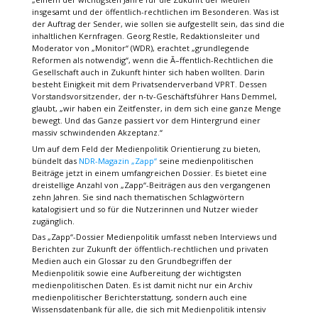
insgesamt und der öffentlich-rechtlichen im Besonderen. Was ist
der Auftrag der Sender, wie sollen sie aufgestellt sein, das sind die
inhaltlichen Kernfragen. Georg Restle, Redaktionsleiter und
Moderator von „Monitor“ (WDR), erachtet „grundlegende
Reformen als notwendig“, wenn die Ã–ffentlich-Rechtlichen die
Gesellschaft auch in Zukunft hinter sich haben wollten. Darin
besteht Einigkeit mit dem Privatsenderverband VPRT. Dessen
Vorstandsvorsitzender, der n-tv-Geschäftsführer Hans Demmel,
glaubt, „wir haben ein Zeitfenster, in dem sich eine ganze Menge
bewegt. Und das Ganze passiert vor dem Hintergrund einer
massiv schwindenden Akzeptanz.“
Um auf dem Feld der Medienpolitik Orientierung zu bieten,
bündelt das
NDR-Magazin „Zapp“
seine medienpolitischen
Beiträge jetzt in einem umfangreichen Dossier. Es bietet eine
dreistellige Anzahl von „Zapp“-Beiträgen aus den vergangenen
zehn Jahren. Sie sind nach thematischen Schlagwörtern
katalogisiert und so für die Nutzerinnen und Nutzer wieder
zugänglich.
Das „Zapp“-Dossier Medienpolitik umfasst neben Interviews und
Berichten zur Zukunft der öffentlich-rechtlichen und privaten
Medien auch ein Glossar zu den Grundbegriffen der
Medienpolitik sowie eine Aufbereitung der wichtigsten
medienpolitischen Daten. Es ist damit nicht nur ein Archiv
medienpolitischer Berichterstattung, sondern auch eine
Wissensdatenbank für alle, die sich mit Medienpolitik intensiv