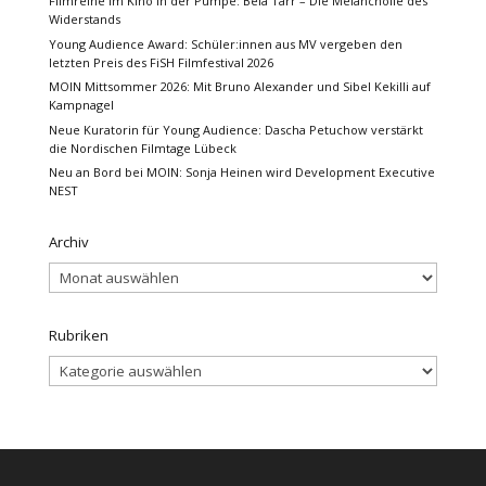
Filmreihe im Kino in der Pumpe: Béla Tarr – Die Melancholie des
Widerstands
Young Audience Award: Schüler:innen aus MV vergeben den
letzten Preis des FiSH Filmfestival 2026
MOIN Mittsommer 2026: Mit Bruno Alexander und Sibel Kekilli auf
Kampnagel
Neue Kuratorin für Young Audience: Dascha Petuchow verstärkt
die Nordischen Filmtage Lübeck
Neu an Bord bei MOIN: Sonja Heinen wird Development Executive
NEST
Archiv
Archiv
Rubriken
Rubriken