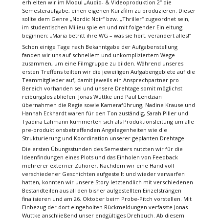
erhielten wir im Modul „Audio- & Videoproduktion 2“ die
Semesteraufgabe, einen eigenen Kurzfilm zu produzieren. Dieser
sollte dem Genre „Nordic Noir“ bzw. „Thriller“ zugeordnet sein,
im studentischen Milieu spielen und mit folgender Einleitung
beginnen: „Maria betritt ihre WG – was sie hört, verändert alles!“
Schon einige Tage nach Bekanntgabe der Aufgabenstellung
fanden wir uns auf schnellem und unkompliziertem Wege
zusammen, um eine Filmgruppe zu bilden. Während unseres
ersten Treffens teilten wir die jeweiligen Aufgabengebiete auf die
Teammitglieder auf, damit jeweils ein Ansprechpartner pro
Bereich vorhanden sei und unsere Drehtage somit möglichst
reibungslos abliefen: Jonas Wuttke und Paul Lendzian
übernahmen die Regie sowie Kameraführung, Nadine Krause und
Hannah Eckhardt waren für den Ton zuständig, Sarah Piller und
Tyadina Lahmann kümmerten sich als Produktionsleitung um alle
pre-produktionsbetreffenden Angelegenheiten wie die
Strukturierung und Koordination unserer geplanten Drehtage.
Die ersten Übungsstunden des Semesters nutzten wir für die
Ideenfindungen eines Plots und das Einholen von Feedback
mehrerer externer Zuhörer. Nachdem wir eine Hand voll
verschiedener Geschichten aufgestellt und wieder verwarfen
hatten, konnten wir unsere Story letztendlich mit verschiedenen
Bestandteilen aus all den bisher aufgestellten Einzelsträngen
finalisieren und am 26. Oktober beim Probe-Pitch vorstellen. Mit
Einbezug der dort eingeholten Rückmeldungen verfasste Jonas
Wuttke anschließend unser endgültiges Drehbuch. Ab diesem