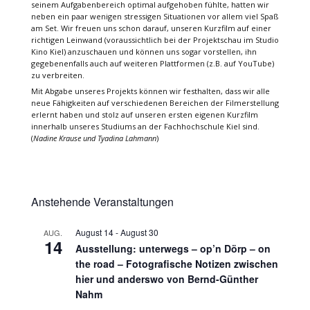
seinem Aufgabenbereich optimal aufgehoben fühlte, hatten wir
neben ein paar wenigen stressigen Situationen vor allem viel Spaß
am Set. Wir freuen uns schon darauf, unseren Kurzfilm auf einer
richtigen Leinwand (voraussichtlich bei der Projektschau im Studio
Kino Kiel) anzuschauen und können uns sogar vorstellen, ihn
gegebenenfalls auch auf weiteren Plattformen (z.B. auf YouTube)
zu verbreiten.
Mit Abgabe unseres Projekts können wir festhalten, dass wir alle
neue Fähigkeiten auf verschiedenen Bereichen der Filmerstellung
erlernt haben und stolz auf unseren ersten eigenen Kurzfilm
innerhalb unseres Studiums an der Fachhochschule Kiel sind.
(
Nadine Krause und Tyadina Lahmann
)
Anstehende Veranstaltungen
August 14
-
August 30
AUG.
14
Ausstellung: unterwegs – op’n Dörp – on
the road – Fotografische Notizen zwischen
hier und anderswo von Bernd-Günther
Nahm