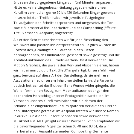
Endes an die vorgegebene Länge von fünf Minuten anpassen.
Hätte es keine Längenbeschränkung gegeben, wäre unser
Kurzfilm vermutlich gerne 90 bis 120 Sekunden länger geworden.
In sechs letzten Treffen haben wir jeweils in festgelegten
Teilaufgaben den Schnitt besprochen und umgesetzt, das Ton-
sowie Bildmaterial final bearbeitet und das Compositing (Effekte,
Titel, Vorspann, Abspann) angefertigt.
Als ersten Schritt berechneten wir für jede Einstellung den
Weißwert und passten ihn entsprechend an. Folglich wurden im
Prozess des „Gradings“ die Blautöne in den Tiefen
hervorgehoben, das Bildmaterial geschärft sowie gesättigt und die
Kreativ-Funktionen des Lumetri-Farben-Effekt verwendet. Die
Motion Graphics, die jeweils den Vor- und Abspann zieren, haben
wir mit einem „Liquid Text Effect“ angefertigt. Unsere Wahl viel
ganz bewusst auf diese Art der Darstellung, da sie mehrere
Assoziationen zu unserem Inhalt herstellen kann: die Farbe kann
optisch betrachtet das Blut von Bens Wunde widerspiegeln, die
Wellenform einen Bezug zum Meer aufbauen oder gar den
pochenden Herzschlag unserer Protagonistin darstellen. Im
Vorspann unseres Kurzfilmes haben wir die Namen der
Schauspieler eingeblendet und im späteren Verlauf den Titel an
den Hintergrund getrackt. Im Abspann listeten wir unsere Namen
inklusive Funktionen, unsere Sponsoren sowie verwendete
Musiktitel auf. Als Highlight unserer Postproduktion empfinden wir
die davonfliegenden Vögel zwischen 03:48 und 03:51, da wir
hierbei alle zur Auswahl stehenden Compositing-Elemente