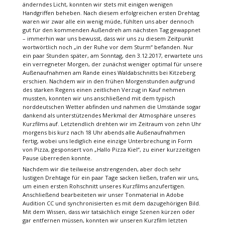
änderndes Licht, konnten wir stets mit einigen wenigen
Handgriffen beheben. Nach diesem erfolgreichen ersten Drehtag
waren wir zwar alle ein wenig müde, fühlten uns aber dennoch
gut für den kommenden Außendreh am nächsten Tag gewappnet
– immerhin war uns bewusst, dass wir uns zu diesem Zeitpunkt
wortwörtlich noch „in der Ruhe vor dem Sturm“ befanden. Nur
ein paar Stunden später, am Sonntag, den 3.12.2017, erwartete uns
ein verregneter Morgen, der zunächst weniger optimal für unsere
Außenaufnahmen am Rande eines Waldabschnitts bei Kitzeberg
erschien. Nachdem wir in den frühen Morgenstunden aufgrund
des starken Regens einen zeitlichen Verzug in Kauf nehmen
mussten, konnten wir uns anschließend mit dem typisch
norddeutschen Wetter abfinden und nahmen die Umstände sogar
dankend als unterstützendes Merkmal der Atmosphäre unseres
Kurzfilms auf. Letztendlich drehten wir im Zeitraum von zehn Uhr
morgens bis kurz nach 18 Uhr abends alle Außenaufnahmen
fertig, wobei uns lediglich eine einzige Unterbrechung in Form
von Pizza, gesponsert von „Hallo Pizza Kiel“, zu einer kurzzeitigen
Pause überreden konnte.
Nachdem wir die teilweise anstrengenden, aber doch sehr
lustigen Drehtage für ein paar Tage sacken ließen, trafen wir uns,
um einen ersten Rohschnitt unseres Kurzfilms anzufertigen.
Anschließend bearbeiteten wir unser Tonmaterial in Adobe
Audition CC und synchronisierten es mit dem dazugehörigen Bild.
Mit dem Wissen, dass wir tatsächlich einige Szenen kürzen oder
gar entfernen müssen, konnten wir unseren Kurzfilm letzten