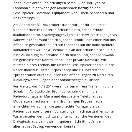
Zeitpunkt planten und erledigten Sarah Piller und Tyadina
Lahmann alle notwendigen Maßnahmen bezüglich der
Schauspieler, Locations, Equipment, Requisiten, Sponsoren und
des Caterings.
Am Abend des 30. Novembers trafen wir uns für ein erstes
Kennenlernen mit unseren Schauspielern Johann Schulz
(Radiomoderator/Spaziergänger), Fenja Techow (Maria) und Jonas
Kahnwald (Ben). Während sich Johann Schulz über einen von uns
öffentlich geschalteten Post auf Facebook auf die Rolle meldete,
kontaktierten wir Fenja Techow, die an der Schauspielschule Kiel
eine Ausbildung zur Schauspielerin macht, und Jonas Kahnwald,
ein gemeinsamer Kommilitone, über private Kontakte. Wir
nutzten dieses Treffen, um unseren SchauspielerInnen auf ihre
Rollen individualisierte Dispositionspläne zu überreichen,
Sprechproben durchzuführen und offene Fragen zu Uhrzeiten,
Kleidungsvorstellungen oder Anfahrtswegen zu klären.
Für Freitag, den 1.12.2017 vereinbarten wir ein Treffen mit Johann
Schulz im AV-Studio der Fachhochschule Kiel, um die
Radiodurchsage an Maria und das spätere Telefonat des
Moderatoren aufzunehmen. Nach einigen Probeanläufen
erreichten wir schnell die gewünschte Tonlage, die der
Radiomoderator unseren Vorstellungen nach ausstrahlen sollte.
Wir arbeiteten dennoch zwei unterschiedliche Versionen des
Dialogtexts aus, damit wir im späteren Schnitt notfalls ein
alternatives Backup verwenden könnten.