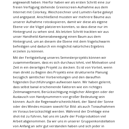
angewandt haben. Hierfür haben wir als ersten Schritt eine zur
freien Verfügung stehende Greenscreen-Aufnahme aus dem
Internet mit Colorkey, Weichzeichner und Lumetri-Farbe gekeyt
und angepasst. Anschließend mussten wir mehrere Bäume aus
unserer Aufnahme rotoskopieren, damit wir diese als eigene
Ebene vor die Vögel platzieren konnten, so dass diese nur im
Hintergrund zu sehen sind. Als letzten Schritt trackten wir aus
unser Handheld-Kamerabewegung einen Baum aus dem
Hintergrund, um an diesem die Ebene mit dem Vogelschwarm
befestigen und dadurch ein möglichst natürliches Ergebnis
erzielen zu können.
Mit der Fertigstellung unseres Semesterprojekts können wir
zusammenfassen, dass es sich durchaus lohnt, viel Motivation und
Zeit in ein derartiges Projekt zu stecken. Es ist von Vorteil, wenn
man direkt zu Beginn des Projekts eine strukturierte Planung
bezüglich sämtlicher Vorbereitungen und den daraufhin
folgenden Durchführungen aufweisen kann. Wir haben gelernt,
dass selbst banal erscheinende Faktoren wie ein richtiges
Zeitmanagement, Berücksichtigung möglicher Allergien oder der
Austausch von Handynummern von großer Bedeutung sein
können. Auch die Regenwahrscheinlichkeit, der Stand der Sonne
oder des Windes müssen sowohl für Bild- als auch Tonaufnahmen
im Voraus berücksichtigt werden. Während der Drehtage eine
shot-list zu führen, hat uns im Laufe der Postproduktion viel
Arbeit abgenommen. Da wir uns in unserer Gruppenkonstellation
von Anfang an sehr gut verstanden haben und sich jeder in