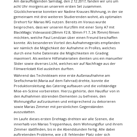
Am darauffolgenden Samstag, den 2.12.2017, fanden wir uns um
acht Uhr morgens an unserem ersten Set zusammen.
Glücklicherweise konnten wir Nadine Krauses Wohnung, in der sie
gemeinsam mit drei weiteren Studierenden wohnt, als optimalen
Drehort für Marias WG nutzen. Bereits im Voraus wurde
besprochen, dass wir unseren Kurzfilm mit einer Sony A7 mit
BlackMagic Videoassist (28mm F2.8, 50mm F1.7, 24-70mm) filmen
möchten, welche Paul Lendzian über einen Freund beschaffen
konnte. Als besonderen Vorteil des Aufnahmegeräts empfanden
wir nämlich die Möglichkeit der Aufnahme in ProRes, welches
durch eine hohe Datenrate die Möglichkeiten im Grading
maximiert. Als weitere Hilfsmaterialien dienten uns ein manueller
Slider sowie diverses Licht, welches wir auf Nachfrage aus der
Filmwerkstatt Kiel ausleihen durften.
Während das Technikteam eine erste Außenaufnahme am
Seefischmarkt (Maria auf dem Fahrrad) drehte, konnte die
Produktionsleitung das Catering aufbauen und die vollständige
Mise-en-Scène vorbereiten. Hierzu gehörte, den Hausflur von in
den Aufnahmen störenden Elementen zu befreien, den
Wohnungsflur aufzuräumen und entsprechend zu dekorieren
sowie Marias Zimmer mit persönlichen Gegenständen
auszustatten.
Im Laufe dieses ersten Drehtags drehten wir alle Szenen, die
innerhalb von Marias Treppenhaus, dem Wohnungsflur und ihrem
Zimmer stattfinden, bis in die Abendstunden fertig. Alle dabei
auftretenden Probleme, wie z.B. fehlender Platz oder sich