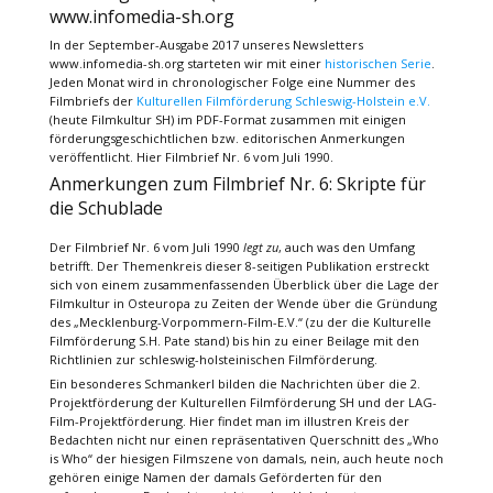
www.infomedia-sh.org
In der September-Ausgabe 2017 unseres Newsletters
www.infomedia-sh.org starteten wir mit einer
historischen Serie
.
Jeden Monat wird in chronologischer Folge eine Nummer des
Filmbriefs der
Kulturellen Filmförderung Schleswig-Holstein e.V.
(heute Filmkultur SH) im PDF-Format zusammen mit einigen
förderungsgeschichtlichen bzw. editorischen Anmerkungen
veröffentlicht. Hier Filmbrief Nr. 6 vom Juli 1990.
Anmerkungen zum Filmbrief Nr. 6: Skripte für
die Schublade
Der Filmbrief Nr. 6 vom Juli 1990
legt zu
, auch was den Umfang
betrifft. Der Themenkreis dieser 8-seitigen Publikation erstreckt
sich von einem zusammenfassenden Überblick über die Lage der
Filmkultur in Osteuropa zu Zeiten der Wende über die Gründung
des „Mecklenburg-Vorpommern-Film-E.V.“ (zu der die Kulturelle
Filmförderung S.H. Pate stand) bis hin zu einer Beilage mit den
Richtlinien zur schleswig-holsteinischen Filmförderung.
Ein besonderes Schmankerl bilden die Nachrichten über die 2.
Projektförderung der Kulturellen Filmförderung SH und der LAG-
Film-Projektförderung. Hier findet man im illustren Kreis der
Bedachten nicht nur einen repräsentativen Querschnitt des „Who
is Who“ der hiesigen Filmszene von damals, nein, auch heute noch
gehören einige Namen der damals Geförderten für den