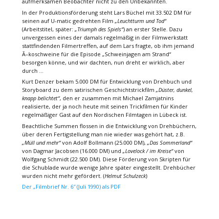
aufmerksamen Beobachter nicht zu den Unbekannten.
In der Produktionsförderung steht Lars Büchel mit 33.502 DM für
seinen auf U-matic gedrehten Film
„Leuchtturm und Tod“
(Arbeitstitel, später:
„Triumph des Spiels“
) an erster Stelle. Dazu
unvergessen eines der damals regelmäßig in der Filmwerkstatt
stattfindenden Filmertreffen, auf dem Lars fragte, ob ihm jemand
Ã–koschweine für die Episode „Schweinjagen am Strand“
besorgen könne, und wir dachten, nun dreht er wirklich, aber
durch …
Kurt Denzer bekam 5.000 DM für Entwicklung von Drehbuch und
Storyboard zu dem satirischen Geschichtstrickfilm
„Düster, dunkel,
knapp belichtet“
, den er zusammen mit Michael Zamjatnins
realisierte, der ja noch heute mit seinen Trickfilmen für Kinder
regelmäßiger Gast auf den Nordischen Filmtagen in Lübeck ist.
Beachtliche Summen flossen in die Entwicklung von Drehbüchern,
über deren Fertigstellung man nie wieder was gehört hat, z.B.
„Müll und mehr“
von Adolf Bollmann (25.000 DM),
„Das Sommerland“
von Dagmar Jacobsen (16.000 DM) und
„Lovelock / im Kreise“
von
Wolfgang Schmidt (22.500 DM). Diese Förderung von Skripten für
die Schublade wurde wenige Jahre später eingestellt. Drehbücher
wurden nicht mehr gefördert. (
Helmut Schulzeck
)
Der „Filmbrief Nr. 6″ (Juli 1990) als PDF