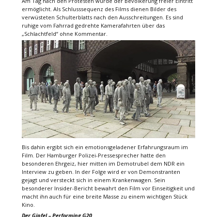
Am Tag nach den Protesten wurde der Bevölkerung freier Eintritt
ermöglicht. Als Schlusssequenz des Films dienen Bilder des
verwüsteten Schulterblatts nach den Ausschreitungen. Es sind
ruhige vom Fahrrad gedrehte Kamerafahrten über das
„Schlachtfeld“ ohne Kommentar.
Bis dahin ergibt sich ein emotionsgeladener Erfahrungsraum im
Film. Der Hamburger Polizei-Pressesprecher hatte den
besonderen Ehrgeiz, hier mitten im Demotrubel dem NDR ein
Interview zu geben. In der Folge wird er von Demonstranten
gejagt und versteckt sich in einem Krankenwagen. Sein
besonderer Insider-Bericht bewahrt den Film vor Einseitigkeit und
macht ihn auch für eine breite Masse zu einem wichtigen Stück
Kino.
Der Gipfel – Performing G20