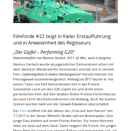
FilmFörde #22 zeigt in Kieler Erstaufführung
und in Anwesenheit des Regisseurs:
„Der Gipfel – Performing G20“
Dokumentarfilm von Rasmus Gerlach, 2017, 82 Min., work in progress
Rasmus Gerlach wurde als jugendlicher Demonstrant schon mit
dem stärksten Wasserwerfer beschossen und hat sich in seinem
Film
„Gefahrengebiete & andere Hamburgensien“
bereits intensiv mit
Polizeigewalt auseinandergesetzt. Anfang Juli 2017 taucht er mit
einem Team von fünf Kameraleuten tief in das Protest-
Geschehen rund um den G20-Gipfel ein und dreht einen
persönlichen Film. Auf den Straßen finden Protest-Performances
als neue Form des Demonstrierens viel Anklang, doch die bunten
Szenen werden bald von der Gewalt-Eskalation überschattet.
Der
Film
eröffnet mit der Aktion der „Frau auf dem Panzer“ am
7.7.2017 in der Kaiser-Wilhelm-Straße nah am Brahmsplatz. Eine
junge Frau klettert auf einen Polizei-Panzer. Für einen Moment
steht sie oben auf dem Dach. Dann reagiert die Polizei. Ein junger
Mann filmt die Szene von seinem Balkon und entscheidet sich, sie