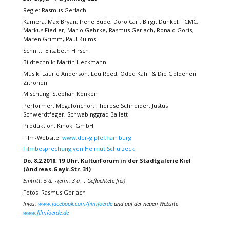
Regie: Rasmus Gerlach
Kamera: Max Bryan, Irene Bude, Doro Carl, Birgit Dunkel, FCMC,
Markus Fiedler, Mario Gehrke, Rasmus Gerlach, Ronald Goris,
Maren Grimm, Paul Kulms
Schnitt: Elisabeth Hirsch
Bildtechnik: Martin Heckmann
Musik: Laurie Anderson, Lou Reed, Oded Kafri & Die Goldenen
Zitronen
Mischung: Stephan Konken
Performer: Megafonchor, Therese Schneider, Justus
Schwerdtfeger, Schwabinggrad Ballett
Produktion: Kinoki GmbH
Film-Website:
www.der-gipfel.hamburg
Filmbesprechung von Helmut Schulzeck
Do, 8.2.2018, 19 Uhr, KulturForum in der Stadtgalerie Kiel
(Andreas-Gayk-Str. 31)
Eintritt: 5 â‚¬ (erm. 3 â‚¬, Geflüchtete frei)
Fotos: Rasmus Gerlach
Infos:
www.facebook.com/filmfoerde
und auf der neuen Website
www.filmfoerde.de