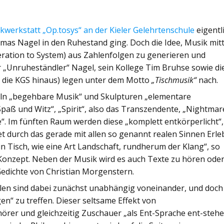
kwerkstatt „Op.tosys“ an der Kieler Gelehrtenschule
eigentl
Thomas Nagel in den Ruhestand ging. Doch die Idee, Musik mit
ation to System) aus Zahlenfolgen zu generieren und
er „Unruheständler“ Nagel, sein Kollege Tim Bruhse sowie di
r die KGS hinaus) legen unter dem Motto
„Tischmusik“
nach.
geln „begehbare Musik“ und Skulpturen „elementare
aß und Witz“, „Spirit“, also das Transzendente, „Nightmar
“. Im fünften Raum werden diese „komplett entkörperlicht“,
et durch das gerade mit allen so genannt realen Sinnen Erle
 Tisch, wie eine Art Landschaft, rundherum der Klang“, so
onzept. Neben der Musik wird es auch Texte zu hören ode
edichte von Christian Morgenstern.
llen sind dabei zunächst unabhängig voneinander, und doch
n“ zu treffen. Dieser seltsame Effekt von
rer und gleichzeitig Zuschauer „als Ent-Sprache ent-stehe