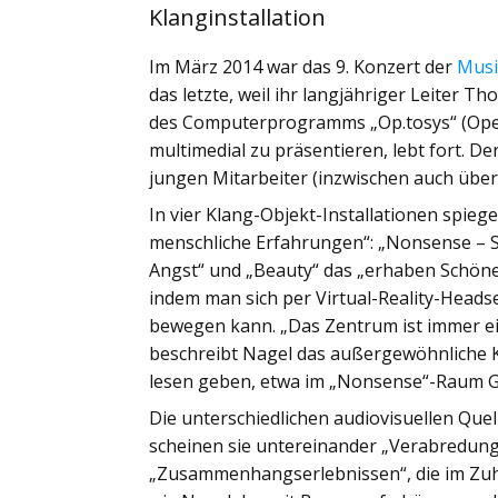
Klanginstallation
Im März 2014 war das 9. Konzert der
Musi
das letzte, weil ihr langjähriger Leiter 
des Computerprogramms „Op.tosys“ (Oper
multimedial zu präsentieren, lebt fort. D
jungen Mitarbeiter (inzwischen auch übe
In vier Klang-Objekt-Installationen spie
menschliche Erfahrungen“: „Nonsense – Sp
Angst“ und „Beauty“ das „erhaben Schöne
indem man sich per Virtual-Reality-Heads
bewegen kann. „Das Zentrum ist immer ein
beschreibt Nagel das außergewöhnliche K
lesen geben, etwa im „Nonsense“-Raum G
Die unterschiedlichen audiovisuellen Que
scheinen sie untereinander „Verabredunge
„Zusammenhangserlebnissen“, die im Zuhö