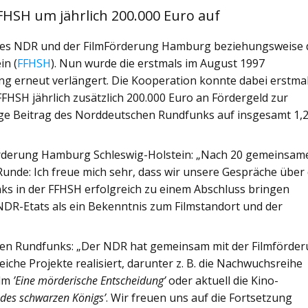
FHSH um jährlich 200.000 Euro auf
t des NDR und der FilmFörderung Hamburg beziehungsweise 
in (
FFHSH
). Nun wurde die erstmals im August 1997
g erneut verlängert. Die Kooperation konnte dabei erstma
FHSH jährlich zusätzlich 200.000 Euro an Fördergeld zur
lige Beitrag des Norddeutschen Rundfunks auf insgesamt 1,
förderung Hamburg Schleswig-Holstein: „Nach 20 gemeinsam
Runde: Ich freue mich sehr, dass wir unsere Gespräche über
 in der FFHSH erfolgreich zu einem Abschluss bringen
NDR-Etats als ein Bekenntnis zum Filmstandort und der
en Rundfunks: „Der NDR hat gemeinsam mit der Filmförde
iche Projekte realisiert, darunter z. B. die Nachwuchsreihe
ilm
’Eine mörderische Entscheidung’
oder aktuell die Kino-
 des schwarzen Königs’
. Wir freuen uns auf die Fortsetzung