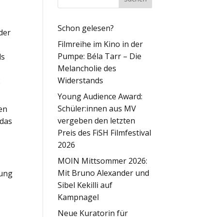
Schon gelesen?
der
Filmreihe im Kino in der
Pumpe: Béla Tarr – Die
ls
Melancholie des
Widerstands
2
Young Audience Award:
Schüler:innen aus MV
en
vergeben den letzten
 das
Preis des FiSH Filmfestival
2026
MOIN Mittsommer 2026:
Mit Bruno Alexander und
rung
Sibel Kekilli auf
Kampnagel
Neue Kuratorin für