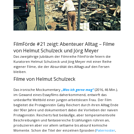
FilmFörde #21 zeigt: Abenteuer Alltag – Filme
von Helmut Schulzeck und Jörg Meyer
Das zweijährige Jubiläum der Filmreihe FilmFörde feiern die
Kuratoren Helmut Schulzeck und Jörg Meyer mit einer Reihe
eigener Filme, die der Absurdität des Alltags auf den Fersen
bleiben.
Filme von Helmut Schulzeck
Das ironische Mockumentary
„Was ich gerne mag“
(2016, 46 Min.)
,
im Gewand eines Essayfilms daherkommend, entwirft das
unbedarfte Weltbild einer jungen arbeitslosen Frau. Der Film
begleitet die Protagonistin Gaby Reichert durch ihren Alltag Ende
der 90er Jahre und dokumentiert dabei die Vorlieben der naiven
Protagonistin. Reicherts fast beiläufige, aber temperamentvolle
Beschreibungen und fantasiereiche Erzählungen rühren an,
produzieren aber vor allem seltsame bis absurd komische
Momente. Schon die Titel der einzelnen Episoden (
Paternoster
,