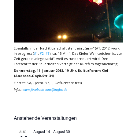
Ebenfalls in der Nach(t)barschaft steht ein
„turm“
(AT, 2017, work
in progress (
#1
,
#2
,
#3
), ca. 15 Min.). Das Kieler Wahrzeichen ist zur
Zeit gerade „eingepackt“, weil es runderneuert wird. Den
Fortschritt der Bauarbeiten verfolgt der Kurzfilm tagebuchartig.
Donnerstag, 11. Januar 2018, 19 Uhr, KulturForum Kiel
(Andreas-Gayk-Str. 31)
Eintritt: 5 â‚¬ (erm. 3 â‚¬, Geflüchtete frei)
Infos:
www.facebook.com/filmfoerde
Anstehende Veranstaltungen
August 14
-
August 30
AUG.