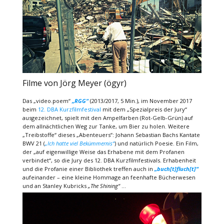
Filme von Jörg Meyer (ögyr)
Das „video.poem“
„RGG“
(2013/2017, 5 Min.), im November 2017
beim
12. DBA Kurzfilmfestival
mit dem „Spezialpreis der Jury“
ausgezeichnet, spielt mit den Ampelfarben (Rot-Gelb-Grün) auf
dem allnächtlichen Weg zur Tanke, um Bier zu holen. Weitere
„Treibstoffe“ dieses „Abenteuers“: Johann Sebastian Bachs Kantate
BWV 21 (
„Ich hatte viel Bekümmernis“
) und natürlich Poesie. Ein Film,
der „auf eigenwillige Weise das Erhabene mit dem Profanen
verbindet“, so die Jury des 12. DBA Kurzfilmfestivals. Erhabenheit
und die Profanie einer Bibliothek treffen auch in
„buch[t]fluch[t]“
aufeinander – eine kleine Hommage an feenhafte Bücherwesen
und an Stanley Kubricks
„The Shining“
…