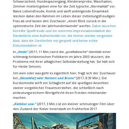
Schwarzarbeit, Hundespaziergang, Kleideranprobe, Waschsalon,
Zimmer mieten) geben eine für die Zeit typische „Normalität“ vor.
Naive Lebensfreude, Komik und sanft anklingende Einsamkeit
stecken dabei den Rahmen im Leben dieser mitteilungsfreudigen
Frau ab und lassen den Zuschauer „einen Blick zurück in die
optimistische Zeit der Jahrhundertwende“ werfen.
Dabei täuschen
beredte Spielfreude und ein enormes Improvisationstalent der
Darstellerin eine Authentizität vor, die immer wieder vergessen
lässt, dass die Geschichte nur gespielt und keine echte
Dokumentation ist.
In
„Heide“
(2017, 11 Min.) wird die „postfaktische“ Identität einer
schleswig-holsteinischen Politikerin im Jahre 2003 skizziert, die
Probleme mit ihrer alltäglichen Selbstdarstellung hat. Sie hält sich
für Heide Simonis.
Um wen oder was geht es eigentlich hier, fragt sich der Zuschauer
bei
„Düsseldorf oder Norbert und Bruno“
(2017, 8:30 Min.). Die
Kurzkomödie wirft ein Schlaglicht auf die spießigen Ansichten
zweier vorgeblicher Frauenversteher, die schließlich nach
andeutungsreichem Wortgefecht ihren Frieden miteinander
machen.
„Kielüber usw.“
(2017, 3 Min.) ist ein kleiner schmutziger Film über
den Zustand der Kieler Innenstadt im Frühherbst 2017.