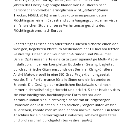
Jahren das Lifestyle-geprägte Klonen von Haustieren nach
persönlichen Vorlieben ermöglichen wird.
„Estate“
(Ronny
Trocker, FR/BEL 2016) nimmt das Foto eines gestrandeten
Flüchtlings an einem Badestrand zum Ausgangspunkt einer visuell
einfallsreichen Studie unseres Verhaltens angesichts des
Flüchtlingsstroms nach Europa.
Rechtzeitiges Erscheinen oder frühes Buchen sicherte einen der
wenigen, begehrten Plätze im Mediendom der FH Kiel am letzten
Festivaltag. Ocean Mind Foundation-Gründer und Wal-Filmer
Daniel Opitz inszenierte eine circa zwanzigminütige Multi-Media-
Installation, in der ein kompletter Buckelwal-Gesang, begleitet
durch sphärische Gitarrensounds des Berliner Klangkünstlers
André Matov, visuell in eine 360-Grad-Projektion umgesetzt
wurde. Eine Performance für alle Sinne und ein besonderes
Erlebnis. Die Gesänge der männlichen Buckelwale sind noch
immer nicht vollständig erforscht und erklärt. Sicher ist aber, dass
sie eine intelligente, hochkomplexe Form der sozialen
Kommunikation sind, nicht vergleichbar mit Brunftgesängen.
Etwas von der Faszination, einen solchen „Sänger“ unter Wasser
zu erleben, konnte man im Mediendom nachvollziehen. Ein toller
Abschluss für ein hervorragend kuratiertes, liebevoll gestaltetes
und professionell durchgeführtes Festival.
(dakro)