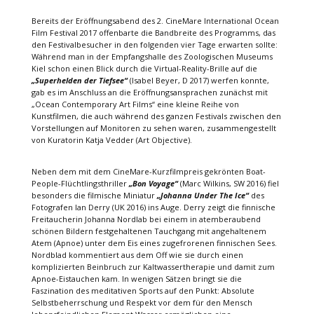
Bereits der Eröffnungsabend des 2. CineMare International Ocean
Film Festival 2017 offenbarte die Bandbreite des Programms, das
den Festivalbesucher in den folgenden vier Tage erwarten sollte:
Während man in der Empfangshalle des Zoologischen Museums
Kiel schon einen Blick durch die Virtual-Reality-Brille auf die
„Superhelden der Tiefsee“
(Isabel Beyer, D 2017) werfen konnte,
gab es im Anschluss an die Eröffnungsansprachen zunächst mit
„Ocean Contemporary Art Films“ eine kleine Reihe von
Kunstfilmen, die auch während des ganzen Festivals zwischen den
Vorstellungen auf Monitoren zu sehen waren, zusammengestellt
von Kuratorin Katja Vedder (Art Objective).
Neben dem mit dem CineMare-Kurzfilmpreis gekrönten Boat-
People-Flüchtlingsthriller
„Bon Voyage“
(Marc Wilkins, SW 2016) fiel
besonders die filmische Miniatur
„Johanna Under The Ice“
des
Fotografen Ian Derry (UK 2016) ins Auge. Derry zeigt die finnische
Freitaucherin Johanna Nordlab bei einem in atemberaubend
schönen Bildern festgehaltenen Tauchgang mit angehaltenem
Atem (Apnoe) unter dem Eis eines zugefrorenen finnischen Sees.
Nordblad kommentiert aus dem Off wie sie durch einen
komplizierten Beinbruch zur Kaltwassertherapie und damit zum
Apnoe-Eistauchen kam. In wenigen Sätzen bringt sie die
Faszination des meditativen Sports auf den Punkt: Absolute
Selbstbeherrschung und Respekt vor dem für den Mensch