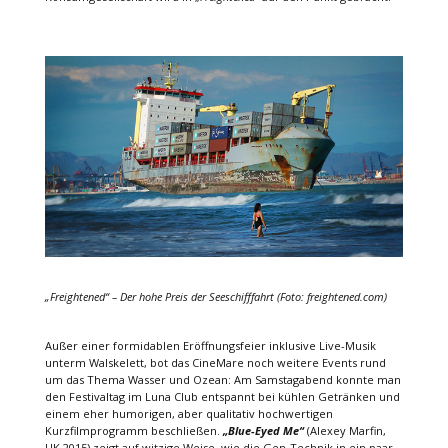
„
Freightened“
– Der hohe Preis der Seeschifffahrt (Foto: freightened.com)
Außer einer formidablen Eröffnungsfeier inklusive Live-Musik
unterm Walskelett, bot das CineMare noch weitere Events rund
um das Thema Wasser und Ozean: Am Samstagabend konnte man
den Festivaltag im Luna Club entspannt bei kühlen Getränken und
einem eher humorigen, aber qualitativ hochwertigen
Kurzfilmprogramm beschließen.
„Blue-Eyed Me“
(Alexey Marfin,
UK 2015) zeigt auf witzige Weise, wie die Gen-Technik in ein paar