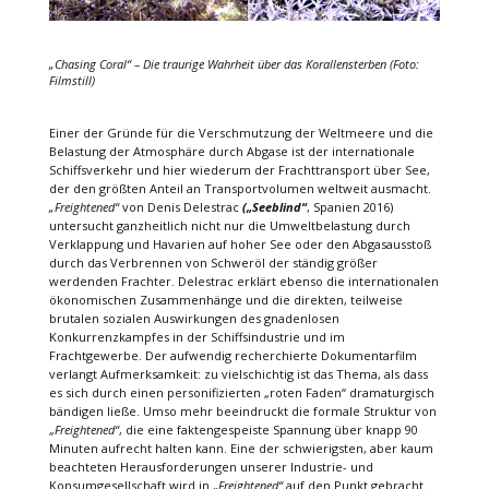
„Chasing Coral“
– Die traurige Wahrheit über das Korallensterben (Foto:
Filmstill)
Einer der Gründe für die Verschmutzung der Weltmeere und die
Belastung der Atmosphäre durch Abgase ist der internationale
Schiffsverkehr und hier wiederum der Frachttransport über See,
der den größten Anteil an Transportvolumen weltweit ausmacht.
„Freightened“
von Denis Delestrac
(„Seeblind“
, Spanien 2016)
untersucht ganzheitlich nicht nur die Umweltbelastung durch
Verklappung und Havarien auf hoher See oder den Abgasausstoß
durch das Verbrennen von Schweröl der ständig größer
werdenden Frachter. Delestrac erklärt ebenso die internationalen
ökonomischen Zusammenhänge und die direkten, teilweise
brutalen sozialen Auswirkungen des gnadenlosen
Konkurrenzkampfes in der Schiffsindustrie und im
Frachtgewerbe. Der aufwendig recherchierte Dokumentarfilm
verlangt Aufmerksamkeit: zu vielschichtig ist das Thema, als dass
es sich durch einen personifizierten „roten Faden“ dramaturgisch
bändigen ließe. Umso mehr beeindruckt die formale Struktur von
„
Freightened“
, die eine faktengespeiste Spannung über knapp 90
Minuten aufrecht halten kann. Eine der schwierigsten, aber kaum
beachteten Herausforderungen unserer Industrie- und
Konsumgesellschaft wird in „
Freightened“
auf den Punkt gebracht.