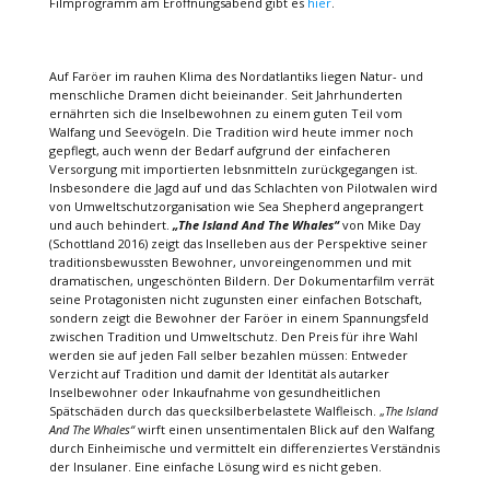
Filmprogramm am Eröffnungsabend gibt es
hier
.
Auf Faröer im rauhen Klima des Nordatlantiks liegen Natur- und
menschliche Dramen dicht beieinander. Seit Jahrhunderten
ernährten sich die Inselbewohnen zu einem guten Teil vom
Walfang und Seevögeln. Die Tradition wird heute immer noch
gepflegt, auch wenn der Bedarf aufgrund der einfacheren
Versorgung mit importierten lebsnmitteln zurückgegangen ist.
Insbesondere die Jagd auf und das Schlachten von Pilotwalen wird
von Umweltschutzorganisation wie Sea Shepherd angeprangert
und auch behindert.
„The Island And The Whales“
von Mike Day
(Schottland 2016) zeigt das Inselleben aus der Perspektive seiner
traditionsbewussten Bewohner, unvoreingenommen und mit
dramatischen, ungeschönten Bildern. Der Dokumentarfilm verrät
seine Protagonisten nicht zugunsten einer einfachen Botschaft,
sondern zeigt die Bewohner der Faröer in einem Spannungsfeld
zwischen Tradition und Umweltschutz. Den Preis für ihre Wahl
werden sie auf jeden Fall selber bezahlen müssen: Entweder
Verzicht auf Tradition und damit der Identität als autarker
Inselbewohner oder Inkaufnahme von gesundheitlichen
Spätschäden durch das quecksilberbelastete Walfleisch. „
The Island
And The Whales“
wirft einen unsentimentalen Blick auf den Walfang
durch Einheimische und vermittelt ein differenziertes Verständnis
der Insulaner. Eine einfache Lösung wird es nicht geben.