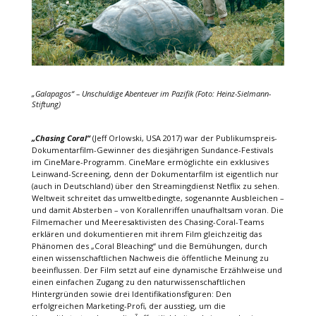
„
Galapagos“
– Unschuldige Abenteuer im Pazifik (Foto: Heinz-Sielmann-
Stiftung)
„Chasing Coral“
(Jeff Orlowski, USA 2017) war der Publikumspreis-
Dokumentarfilm-Gewinner des diesjährigen Sundance-Festivals
im CineMare-Programm. CineMare ermöglichte ein exklusives
Leinwand-Screening, denn der Dokumentarfilm ist eigentlich nur
(auch in Deutschland) über den Streamingdienst Netflix zu sehen.
Weltweit schreitet das umweltbedingte, sogenannte Ausbleichen –
und damit Absterben – von Korallenriffen unaufhaltsam voran. Die
Filmemacher und Meeresaktivisten des Chasing-Coral-Teams
erklären und dokumentieren mit ihrem Film gleichzeitig das
Phänomen des „Coral Bleaching“ und die Bemühungen, durch
einen wissenschaftlichen Nachweis die öffentliche Meinung zu
beeinflussen. Der Film setzt auf eine dynamische Erzählweise und
einen einfachen Zugang zu den naturwissenschaftlichen
Hintergründen sowie drei Identifikationsfiguren: Den
erfolgreichen Marketing-Profi, der ausstieg, um die