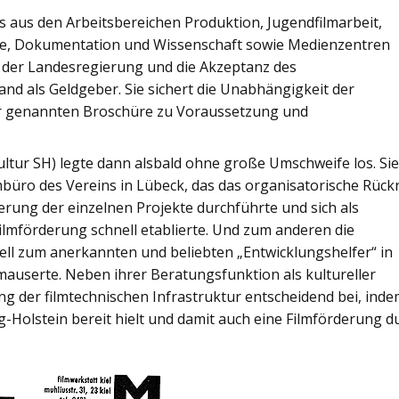
 aus den Arbeitsbereichen Produktion, Jugendfilmarbeit,
ge, Dokumentation und Wissenschaft sowie Medienzentren
it der Landesregierung und die Akzeptanz des
d als Geldgeber. Sie sichert die Unabhängigkeit der
 der genannten Broschüre zu Voraussetzung und
ultur SH) legte dann alsbald ohne große Umschweife los. Si
mbüro des Vereins in Lübeck, das das organisatorische Rück
örderung der einzelnen Projekte durchführte und sich als
lmförderung schnell etablierte. Und zum anderen die
nell zum anerkannten und beliebten „Entwicklungshelfer“ in
mauserte. Neben ihrer Beratungsfunktion als kultureller
rung der filmtechnischen Infrastruktur entscheidend bei, ind
g-Holstein bereit hielt und damit auch eine Filmförderung d