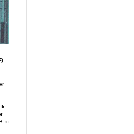
89
er
t
lle
er
89 im