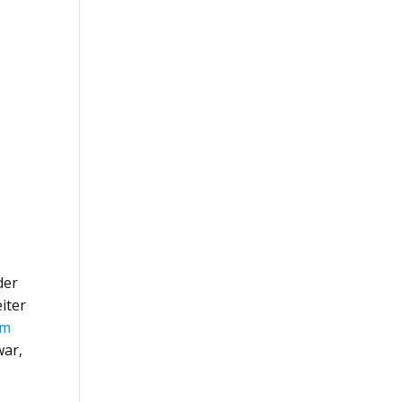
der
iter
lm
war,