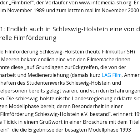
er „Filmbrief“, der Vorläufer von www.infomedia-sh.org. Er
ar im November 1989 und zum letzten mal im November 2000
 Endlich auch in Schleswig-Holstein eine von 
relle Filmförderung
le Filmförderung Schleswig-Holstein (heute Filmkultur SH)
 Meeren bekam endlich eine von den FilmemacherInnen
nnte diese „auf Grundlagen zurückgreifen, die von der
lmarbeit und Medienerziehung (damals kurz
LAG Film
, Anmer
chaften des Studentenwerks Schleswig-Holstein und
nzelpersonen bereits gelegt waren, und von den Erfahrunge
n. Die schleswig-holsteinische Landesregierung erklärte si
igen Modellphase bereit, deren Besonderheit in einer
ilmförderung Schleswig-Holstein e.V. bestand“, erinnert 1
 Tidick in einem Grußwort in einer Broschüre mit dem Titel
ein“, die die Ergebnisse der besagten Modellphase 1993