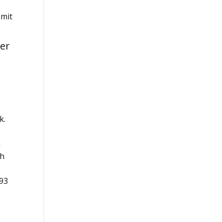
 mit
der
k.
n
ch
993