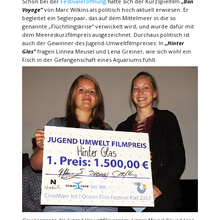
Schon bei der
Festivaleröffnung
hatte sich der Kurzspielfilm
„Bon
Voyage“
von Marc Wilkins als politisch hoch aktuell erwiesen. Er
begleitet ein Seglerpaar, das auf dem Mittelmeer in die so
genannte „Flüchtlingskrise“ verwickelt wird, und wurde dafür mit
dem Meereskurzfilmpreis ausgezeichnet. Durchaus politisch ist
auch der Gewinner des Jugend-Umweltfilmpreises: In
„Hinter
Glas“
fragen Linnea Meusel und Lena Greiner, wie sich wohl ein
Fisch in der Gefangenschaft eines Aquariums fühlt.