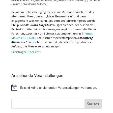
Gewinnerinnen des Jugend-Umweltfilmpreises: Linnea Meusel (l.) und Lena
Greiner (Foto: Korina Gutsche)
Bei allem Politischen ging es bei CineMare aber auch um das
Abenteuer Meer, das ein „Meer Bewusstsein“ und damit
Engagement wecken kann. Mit dem Seefahrerfilmpreis wurde
Philip Gnadts
„Gaza Surf Club“
ausgezeichnet, der Surfen als
Protest inmitten einer Krisenregion zeigt. Und wenn die Kieler
Forschungstaucher von Submaris abtauchen, um in
Thomas
Mauchs NDR-Doku
(Deutscher Meeresfilmpreis)
„Bei Auftrag
Abenteuer“
zu erleben, ist auch das letztlich ein politischer
Auftrag, die Meere zu schützen. (
jm
)
Preisträger-Übersicht
Anstehende Veranstaltungen
Es sind keine anstehenden Veranstaltungen vorhanden.
Hinweis