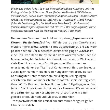
Die (anwesenden) Preisträger des Meeresfilmfestivals CineMare und ihre
Protagonisten: (v.l.) Christian Howe (Submaris-Taucher), Till Dietsche
(Festivalleiter), Robert Marc Lehmann (Submaris-Taucher), Thomas Mauch
(Deutscher Meeresfilmpreis für
„Bei Auftrag – Abenteuer!“
), Eike Köhler
(lobende Erwähnung für
„Im Kajak zum Polarkreis“
), Ulf Marquardt
(Publikumspreis für
„Supermann mit Flossen – Der Rotfeuerfisch“
). Vorne:
Moderator Norbert Aust als Meeresgott Neptun. (Foto: hsch)
Neben dem Gewinner des Publikumspreises,
„Supermann mit
Flossen – Der Rotfeuerfisch“
von Ulf Marquardt, den CineMare als
Weltpremiere zeigte, wurden Filme ausgezeichnet, die das Meer
politisch sehen. Der Meeresschutzfilmpreis ging an
„Seeblind“
,
eine Doku von Denis Delestrac, die dem Warenverkehr über die
Meere nachgeht. Buchstäblich einmal um die ganze Welt reisen
viele Produkte – von uns Empfängern und Konsumenten
unerkannt, daher der Titel – auf Containerschiffen, wo Seeleute
aus Billiglohnländern die dort zu Hungerlöhnen produzierten
Konsumgüter unter menschenunwürdigen Bedingungen
verschiffen. Die Containerschifffahrt boomt, ist ein einträgliches
Geschäft für Reeder, die ihre Flotten unter Billig-Flaggen laufen
lassen. Die Umwelt verschmutzen ihre Riesenschiffe mit Abgasen
und Lärm, der Walen Hörschäden verursacht. Wie in einer
globalisierten, Mensch und Meer ausbeutenden
Transportwirtschaft alles mit allem zusammenhängt, zeigt der
Film eindrücklich.