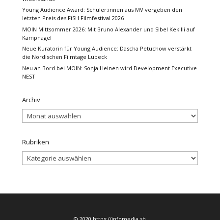
Young Audience Award: Schüler:innen aus MV vergeben den
letzten Preis des FiSH Filmfestival 2026
MOIN Mittsommer 2026: Mit Bruno Alexander und Sibel Kekilli auf
Kampnagel
Neue Kuratorin für Young Audience: Dascha Petuchow verstärkt
die Nordischen Filmtage Lübeck
Neu an Bord bei MOIN: Sonja Heinen wird Development Executive
NEST
Archiv
Archiv
Rubriken
Rubriken
© 2020 https://infomedia.sh