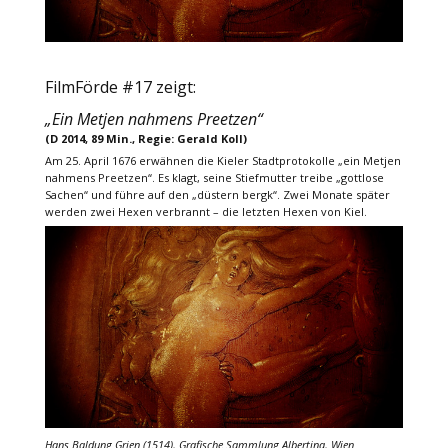
FilmFörde #17 zeigt:
„Ein Metjen nahmens Preetzen“
(D 2014, 89 Min., Regie: Gerald Koll)
Am 25. April 1676 erwähnen die Kieler Stadtprotokolle „ein Metjen
nahmens Preetzen“. Es klagt, seine Stiefmutter treibe „gottlose
Sachen“ und führe auf den „düstern bergk“. Zwei Monate später
werden zwei Hexen verbrannt – die letzten Hexen von Kiel.
Hans Baldung Grien (1514), Grafische Sammlung Albertina, Wien