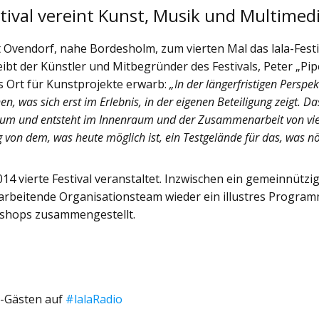
Festival vereint Kunst, Musik und Multimed
t Ovendorf, nahe Bordesholm, zum vierten Mal das lala-Festi
reibt der Künstler und Mitbegründer des Festivals, Peter „Pip
s Ort für Kunstprojekte erwarb:
„In der längerfristigen Perspek
nen, was sich erst im Erlebnis, in der eigenen Beteiligung zeigt. Da
aum und entsteht im Innenraum und der Zusammenarbeit von vi
 von dem, was heute möglich ist, ein Testgelände für das, was nö
014 vierte Festival veranstaltet. Inzwischen ein gemeinnützi
 arbeitende Organisationsteam wieder ein illustres Progra
kshops zusammengestellt.
la-Gästen auf
#lalaRadio