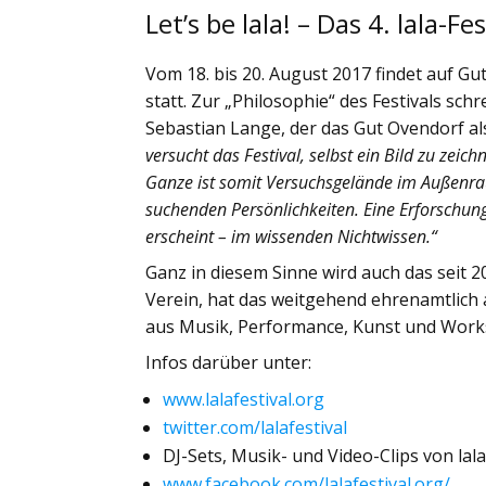
Let’s be lala! – Das 4. lala-
Vom 18. bis 20. August 2017 findet auf Gu
statt. Zur „Philosophie“ des Festivals sch
Sebastian Lange, der das Gut Ovendorf al
versucht das Festival, selbst ein Bild zu zeich
Ganze ist somit Versuchsgelände im Außenr
suchenden Persönlichkeiten. Eine Erforschung
erscheint – im wissenden Nichtwissen.“
Ganz in diesem Sinne wird auch das seit 2
Verein, hat das weitgehend ehrenamtlich
aus Musik, Performance, Kunst und Wor
Infos darüber unter:
www.lalafestival.org
twitter.com/lalafestival
DJ-Sets, Musik- und Video-Clips von la
www.facebook.com/lalafestival.org/