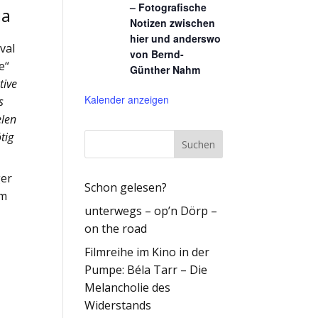
– Fotografische
ia
Notizen zwischen
hier und anderswo
val
von Bernd-
e“
Günther Nahm
tive
Kalender anzeigen
s
elen
tig
ger
Schon gelesen?
mm
unterwegs – op’n Dörp –
on the road
Filmreihe im Kino in der
Pumpe: Béla Tarr – Die
Melancholie des
Widerstands