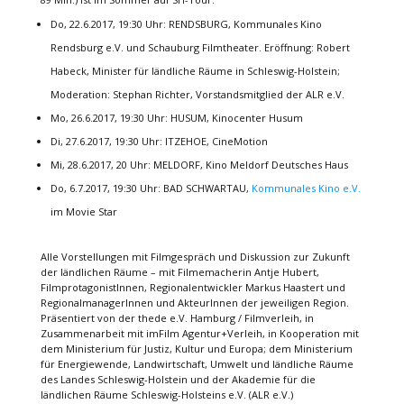
Do, 22.6.2017, 19:30 Uhr: RENDSBURG, Kommunales Kino
Rendsburg e.V. und Schauburg Filmtheater. Eröffnung: Robert
Habeck, Minister für ländliche Räume in Schleswig-Holstein;
Moderation: Stephan Richter, Vorstandsmitglied der ALR e.V.
Mo, 26.6.2017, 19:30 Uhr: HUSUM, Kinocenter Husum
Di, 27.6.2017, 19:30 Uhr: ITZEHOE, CineMotion
Mi, 28.6.2017, 20 Uhr: MELDORF, Kino Meldorf Deutsches Haus
Do, 6.7.2017, 19:30 Uhr: BAD SCHWARTAU,
Kommunales Kino e.V.
im Movie Star
Alle Vorstellungen mit Filmgespräch und Diskussion zur Zukunft
der ländlichen Räume – mit Filmemacherin Antje Hubert,
FilmprotagonistInnen, Regionalentwickler Markus Haastert und
RegionalmanagerInnen und AkteurInnen der jeweiligen Region.
Präsentiert von der thede e.V. Hamburg / Filmverleih, in
Zusammenarbeit mit imFilm Agentur+Verleih, in Kooperation mit
dem Ministerium für Justiz, Kultur und Europa; dem Ministerium
für Energiewende, Landwirtschaft, Umwelt und ländliche Räume
des Landes Schleswig-Holstein und der Akademie für die
ländlichen Räume Schleswig-Holsteins e.V. (ALR e.V.)