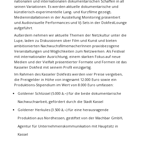
nationalen und internationalen dokumentarischen Schaffen in all
seinen Variationen. Es werden aktuelle dokumentarische und
künstlerisch-experimentelle Lang- und Kurzfilme gezeigt,
Medieninstallationen in der Ausstellung Monitoring präsentiert
und Audiovisuelle Performances und VJ-Sets in der DokfestLounge
aufgeführt.
Außerdem nehmen wir aktuelle Themen der Netzkultur unter die
Lupe, laden zu Diskussionen über Film und Kunst und bieten
ambitionierten NachwuchsfilmemacherInnen praxisbezogene
Veranstaltungen und Möglichkeiten zum Netzwerken. Als Festival
mit internationaler Ausrichtung, einem starken Fokus auf neue
Medien und der Vielfalt präsentierter Formate und Formen ist das
Kasseler Dokfest mit seinem Profil einzigartig.
Im Rahmen des Kasseler Dokfests werden vier Preise vergeben,
die Preisgelder in Höhe von insgesamt 12.000 Euro sowie ein
Produktions-Stipendium im Wert von 8.000 Euro umfassen:
Goldener Schlüssel (5.000 â‚¬) für die beste dokumentarische
Nachwuchsarbeit, gefördert durch die Stadt Kassel
Goldener Herkules (3.500 â‚¬) für eine herausragende
Produktion aus Nordhessen, gestiftet von der Machbar GmbH,
Agentur für Unternehmenskommunikation mit Hauptsitz in
Kassel