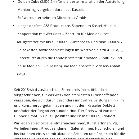
Golden Cube (3.500 â‚¬) für die beste Installation der Ausstellung
Monitoring, vergeben durch das Kasseler
Softwareunternehmen Micromata GmbH
junges dokfest: A38 Produktions-Stipendium Kassel-Halle in
Kooperation mit Werkleitz – Zentrum für Medienkunst
(ausgestattet mit bis zu 3.000 â‚¬ Unterhalts- und max. 1.000 â‚¬
Reisekosten sowie Sachleistungen im Wert von bis zu 4.000 â‚¬),
unterstützt durch die Landesanstalt für privaten Rundfunk und
neue Medien (LPR Hessen) und Medienanstalt Sachsen-Anhalt
(MSA)
Seit 2015 wird zusätzlich ein Ehrenpreis (nicht öffentlich
ausgeschrieben) für das Werk von etablierten Filmschaffenden
vergeben, die sich durch besonders innovative Leistungen in Film
und Kunst hervorgetan haben und mit dem Kasseler Dokfest
und/oder der Region verbunden sind. Der Preis wird von der
Hübner GmbH & Co. KG gestiftet und ist mit 3.000 â‚¬ dotiert.
Wir laden ab sofort alle FilmemacherInnen, KünstlerInnen, VJs,
VerleiherInnen, ProduzentInnen, GaleristInnen, Hochschulen und
Institutionen ein, sich mit aktuellen Arbeiten und Projekten für die
einzelnen Sektionen des 34. Kasseler Dokumentarfilm- und