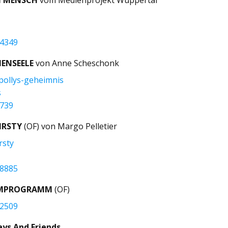
94349
ENSEELE
von Anne Scheschonk
pollys-geheimnis
s
4739
IRSTY
(OF) von Margo Pelletier
rsty
g
58885
LMPROGRAMM
(OF)
32509
ays And Friends