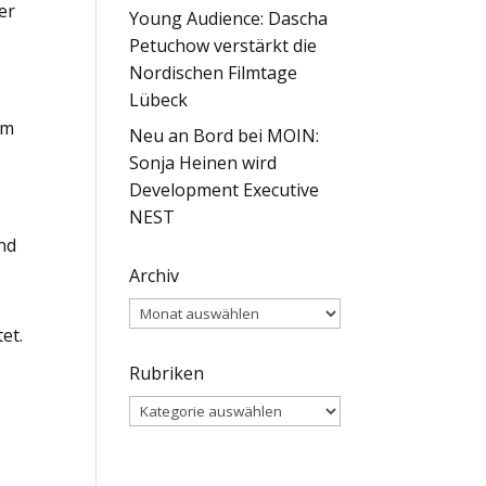
er
Young Audience: Dascha
Petuchow verstärkt die
Nordischen Filmtage
Lübeck
em
Neu an Bord bei MOIN:
Sonja Heinen wird
Development Executive
NEST
nd
Archiv
Archiv
et.
Rubriken
Rubriken