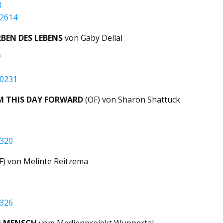
8
32614
RBEN DES LEBENS
von Gaby Dellal
s
50231
M THIS DAY FORWARD
(OF) von Sharon Shattuck
8320
F) von Melinte Reitzema
5326
H MENSCH
vom Medienprojekt Wuppertal