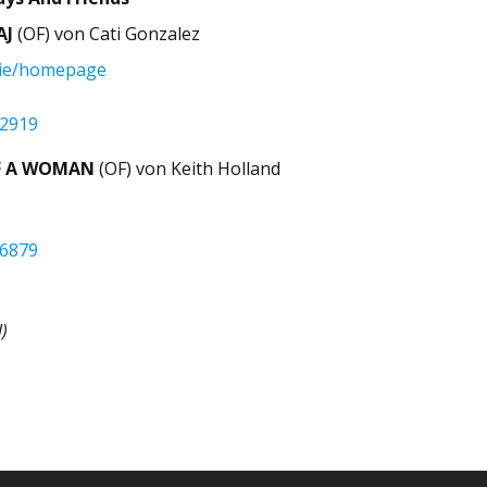
AJ
(OF) von Cati Gonzalez
ovie/homepage
32919
F A WOMAN
(OF) von Keith Holland
26879
l)