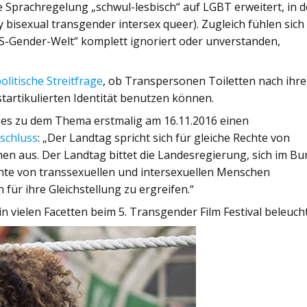
Sprachregelung „schwul-lesbisch“ auf LGBT erweitert, in d
y bisexual transgender intersex queer). Zugleich fühlen sich
CIS-Gender-Welt“ komplett ignoriert oder unverstanden,
olitische Streitfrage
, ob Transpersonen Toiletten nach ihr
tartikulierten Identität benutzen können.
 es zu dem Thema erstmalig am 16.11.2016 einen
schluss
: „Der Landtag spricht sich für gleiche Rechte von
en aus. Der Landtag bittet die Landesregierung, sich im Bu
chte von transsexuellen und intersexuellen Menschen
für ihre Gleichstellung zu ergreifen.“
n vielen Facetten beim 5. Transgender Film Festival beleucht