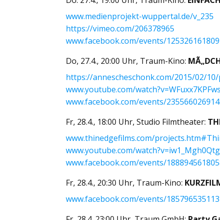
www.medienprojekt-wuppertal.de/v_235
https://vimeo.com/206378965
www.facebook.com/events/12532616180
Do, 27.4., 20:00 Uhr, Traum-Kino:
MÃ„DCH
https://annescheschonk.com/2015/02/10/
www.youtube.com/watch?v=WFuxx7KPFw
www.facebook.com/events/23556602691
Fr, 28.4., 18:00 Uhr, Studio Filmtheater:
TH
www.thinedgefilms.com/projects.htm#Thi
www.youtube.com/watch?v=iw1_Mgh0Qt
www.facebook.com/events/18889456180
Fr, 28.4., 20:30 Uhr, Traum-Kino:
KURZFI
www.facebook.com/events/18579653511
Fr, 28.4. 23:00 Uhr, Traum GmbH:
Party G