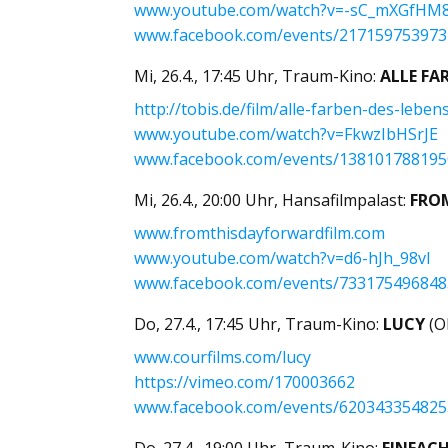
www.youtube.com/watch?v=-sC_mXGfHM
www.facebook.com/events/21715975397
Mi, 26.4., 17:45 Uhr, Traum-Kino:
ALLE FA
http://tobis.de/film/alle-farben-des-leben
www.youtube.com/watch?v=FkwzIbHSrJE
www.facebook.com/events/13810178819
Mi, 26.4., 20:00 Uhr, Hansafilmpalast:
FRO
www.fromthisdayforwardfilm.com
www.youtube.com/watch?v=d6-hJh_98vI
www.facebook.com/events/73317549684
Do, 27.4., 17:45 Uhr, Traum-Kino:
LUCY
(O
www.courfilms.com/lucy
https://vimeo.com/170003662
www.facebook.com/events/62034335482
Do. 27.4., 19:00 Uhr, Traum-Kino:
EINFAC