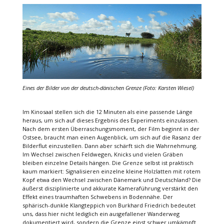
Eines der Bilder von der deutsch-dänischen Grenze (Foto: Karsten Wiesel)
Im Kinosaal stellen sich die 12 Minuten als eine passende Länge
heraus, um sich auf dieses Ergebnis des Experiments einzulassen.
Nach dem ersten Überraschungsmoment, der Film beginnt in der
Ostsee, braucht man einen Augenblick, um sich auf die Rasanz der
Bilderflut einzustellen. Dann aber schärft sich die Wahrnehmung.
Im Wechsel zwischen Feldwegen, Knicks und vielen Gräben
bleiben einzelne Details hängen. Die Grenze selbst ist praktisch
kaum markiert: Signalisieren einzelne kleine Holzlatten mit rotem
Kopf etwa den Wechsel zwischen Dänemark und Deutschland? Die
äußerst disziplinierte und akkurate Kameraführung verstärkt den
Effekt eines traumhaften Schwebens in Bodennähe. Der
sphärisch-dunkle Klangteppich von Burkhard Friedrich bedeutet
uns, dass hier nicht lediglich ein ausgefallener Wanderweg
dokumentiert wird, sondern die Grenze einst schwer umkämpft