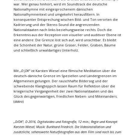
war. Wer genau hinhört, wird im Soundtrack die deutsche
Nationalhymne mit eingesprochenem dänischen
Nationalhymnentext und umgekehrt herausfiltern. In
konsequenter Entsprechung wischen Bild- und Ton verorten die
Kadrierung und der Stereo-Sound die angrenzenden
Nationalstaaten nach links beziehungsweise rechts. Doch die
Erkenntnis aus der Rezeption von visueller und auditiver Ebene ist
eine andere: Die Grenze löst sich auf, wird unsichtbar. Es bleibt
die Schönheit der Natur, grüne Gräser, Felder, Gräben, Bäume
und schließlich urwaldartiges Unterholz.
Mit
„D|DK“
ist Karsten Wiesel eine filmische Meditation über die
deutsch-dänische Grenze im Speziellen und Ländergrenzen im
Allgemeinen gelungen. Der rauschhafte Bildersog und der
schwebende Klangteppich lassen Raum für Reflektion über die
kriegerische Vergangenheit der zwei Nationalstaaten und das
Glück des gegenwärtigen, friedlichen Neben- und Miteinanders.
(
dakro
)
„D/DK“, D 2016, Digitalvideo und Fotografie, 12 min.; Regie und Konzept:
Karsten Wiesel; Musik: Burkhard Friedrich. Die Videoinstallation und
zusätzliche, sehenswerte Naturfotografien aus dem Film sind noch bis zum