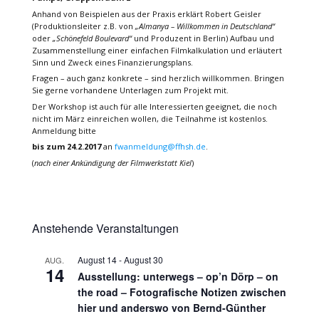
Anhand von Beispielen aus der Praxis erklärt Robert Geisler
(Produktionsleiter z.B. von
„Almanya – Willkommen in Deutschland“
oder
„Schönefeld Boulevard“
und Produzent in Berlin) Aufbau und
Zusammenstellung einer einfachen Filmkalkulation und erläutert
Sinn und Zweck eines Finanzierungsplans.
Fragen – auch ganz konkrete – sind herzlich willkommen. Bringen
Sie gerne vorhandene Unterlagen zum Projekt mit.
Der Workshop ist auch für alle Interessierten geeignet, die noch
nicht im März einreichen wollen, die Teilnahme ist kostenlos.
Anmeldung bitte
bis zum 24.2.2017
an
fwanmeldung@ffhsh.de
.
(
nach einer Ankündigung der Filmwerkstatt Kiel
)
Anstehende Veranstaltungen
August 14
-
August 30
AUG.
14
Ausstellung: unterwegs – op’n Dörp – on
the road – Fotografische Notizen zwischen
hier und anderswo von Bernd-Günther