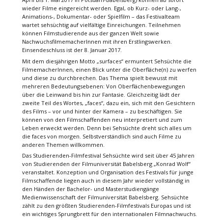
wieder Filme eingereicht werden. Egal, ob Kurz- oder Lang-,
Animations-, Dokumentar- oder Spielfilm – das Festivalteam
wartet sehsüchtig auf vielfältige Einreichungen. Teilnehmen
können Filmstudierende aus der ganzen Welt sowie
NachwuchsfilmemacherInnen mit ihren Erstlingswerken.
Einsendeschluss ist der 8. Januar 2017.
Mit dem diesjährigen Motto „surfaces“ ermuntert Sehsüchte die
FilmemacherInnen, einen Blick unter die Oberfläche(n) zu werfen
und diese zu durchbrechen. Das Thema spielt bewusst mit
mehreren Bedeutungsebenen: Von Oberflächenbewegungen
über die Leinwand bis hin zur Fantasie. Gleichzeitig lädt der
zweite Teil des Wortes, „faces“, dazu ein, sich mit den Gesichtern
des Films – vor und hinter der Kamera – zu beschäftigen. Sie
können von den Filmschaffenden neu interpretiert und zum
Leben erweckt werden. Denn bei Sehsüchte dreht sich alles um
die faces von morgen. Selbstverständlich sind auch Filme zu
anderen Themen willkommen.
Das Studierenden-Filmfestival Sehsüchte wird seit über 45 Jahren
von Studierenden der Filmuniversität Babelsberg „Konrad Wolf“
veranstaltet. Konzeption und Organisation des Festivals für junge
Filmschaffende liegen auch in diesem Jahr wieder vollständig in
den Händen der Bachelor- und Masterstudiengänge
Medienwissenschaft der Filmuniversität Babelsberg. Sehsüchte
zählt zu den größten Studierenden-Filmfestivals Europas und ist
ein wichtiges Sprungbrett für den internationalen Filmnachwuchs.