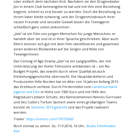
oder einfach dem nächsten Kick. Nachdem sie den Drogendealer
Jon in einem Club kennengelernt hat und mit ihm eine Beziehung
beginnt, scheint es erst besser zu werden. Doch die Beziehung zu
ihrem Vater bleibt schwierig, und der Drogenmissbrauch ihrer
neuen Freunde und sexuelle Gewalt lassen die Teenagerin
schließlich ganz unten ankommen …
„Jola“
ist ein Film von jungen Menschen für junge Menschen, er
handelt über sie und ist in ihrer Sprache geschrieben. Aber auch
Eltern können sich gut mit dem Film identifizieren und gewinnen
einen anderen Blickwinkel auf die Sorgen und Nöte von
TeeangerInnen.
Das Coming of Age Drama
„Jola“
ist ein Langspielfilm, der mit
Unterstützung der Kieler Filmszene entstanden ist – ein No-
Budget-Projekt, das sowohl durch seine Qualität als auch
Entstehungsgeschichte überrascht. Die Hauptdarstellerin und
Produzentin Hille Norden hat im Alter von 16 Jahren Anfang 2015
das Drehbuch verfasst. Durch Fördermittel vom
Landesverband
Jugend und Film
in Höhe von 1500 Euro und mit Hilfe des
Regisseuers Johann Schultz, des Kameramannes Hannes Gorrissen
und des Cutters Torben Sachert sowie eines großartigen Teams
konnte im
Sommer 2015 gedreht
und das Projekt realisiert
werden.
Trailer:
https://vimeo.com/179735663
Noch einmal zu sehen: So, 11.9.2016, 16 Uhr,
Studio Filmtheater
Kiel