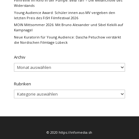
Filmreihe im Kino in der Pumpe: Béla Tarr – Die Melancholie des
Widerstands
Young Audience Award: Schüler:innen aus MV vergeben den
letzten Preis des FiSH Filmfestival 2026
MOIN Mittsommer 2026: Mit Bruno Alexander und Sibel Kekilli auf
Kampnagel
Neue Kuratorin für Young Audience: Dascha Petuchow verstärkt
die Nordischen Filmtage Lübeck
Archiv
Archiv
Rubriken
Rubriken
© 2020 https://infomedia.sh