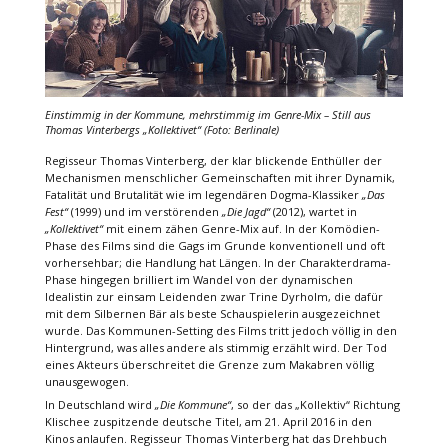
Einstimmig in der Kommune, mehrstimmig im Genre-Mix – Still aus
Thomas Vinterbergs
„Kollektivet“
(Foto: Berlinale)
Regisseur Thomas Vinterberg, der klar blickende Enthüller der
Mechanismen menschlicher Gemeinschaften mit ihrer Dynamik,
Fatalität und Brutalität wie im legendären Dogma-Klassiker
„Das
Fest“
(1999) und im verstörenden
„Die Jagd“
(2012), wartet in
„Kollektivet“
mit einem zähen Genre-Mix auf. In der Komödien-
Phase des Films sind die Gags im Grunde konventionell und oft
vorhersehbar; die Handlung hat Längen. In der Charakterdrama-
Phase hingegen brilliert im Wandel von der dynamischen
Idealistin zur einsam Leidenden zwar Trine Dyrholm, die dafür
mit dem Silbernen Bär als beste Schauspielerin ausgezeichnet
wurde. Das Kommunen-Setting des Films tritt jedoch völlig in den
Hintergrund, was alles andere als stimmig erzählt wird. Der Tod
eines Akteurs überschreitet die Grenze zum Makabren völlig
unausgewogen.
In Deutschland wird
„Die Kommune“
, so der das „Kollektiv“ Richtung
Klischee zuspitzende deutsche Titel, am 21. April 2016 in den
Kinos anlaufen. Regisseur Thomas Vinterberg hat das Drehbuch