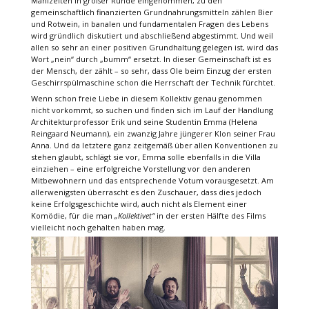
Mahlzeiten in großer Runde eingenommen, zu den
gemeinschaftlich finanzierten Grundnahrungsmitteln zählen Bier
und Rotwein, in banalen und fundamentalen Fragen des Lebens
wird gründlich diskutiert und abschließend abgestimmt. Und weil
allen so sehr an einer positiven Grundhaltung gelegen ist, wird das
Wort „nein“ durch „bumm“ ersetzt. In dieser Gemeinschaft ist es
der Mensch, der zählt – so sehr, dass Ole beim Einzug der ersten
Geschirrspülmaschine schon die Herrschaft der Technik fürchtet.
Wenn schon freie Liebe in diesem Kollektiv genau genommen
nicht vorkommt, so suchen und finden sich im Lauf der Handlung
Architekturprofessor Erik und seine Studentin Emma (Helena
Reingaard Neumann), ein zwanzig Jahre jüngerer Klon seiner Frau
Anna. Und da letztere ganz zeitgemäß über allen Konventionen zu
stehen glaubt, schlägt sie vor, Emma solle ebenfalls in die Villa
einziehen – eine erfolgreiche Vorstellung vor den anderen
Mitbewohnern und das entsprechende Votum vorausgesetzt. Am
allerwenigsten überrascht es den Zuschauer, dass dies jedoch
keine Erfolgsgeschichte wird, auch nicht als Element einer
Komödie, für die man
„Kollektivet“
in der ersten Hälfte des Films
vielleicht noch gehalten haben mag.