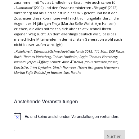
zusammen mit Tobias Lindholm verfasst – wie auch schon für
„Submarino“
(2010) und den Oscar-nominierten
„Die Jagd“
(2012).
Vinterberg hat als Kind selbst in einer WG gelebt und lässt den
Zuschauer diese Kommune wohl nicht von ungefähr durch die
Augen der 14-jährigen Freja (Martha Sofie WallstrÃ¸m Hansen)
erleben, die alles mitmacht, sich aber relativ schnell ihren
eigenen Weg sucht. An dem allerdings deutlich wird, dass das
menschliche Miteinander in der nächsten Generation wohl auch
nicht besser laufen wird. (
gls
)
„Kollektivet“, Dänemark/Schweden/Niederlande 2015, 111 Min., DCP Farbe;
Buch: Thomas Vinterberg, Tobias Lindholm; Regie: Thomas Vinterberg;
Kamera: Jesper TÃ¸ffner; Schnitt: Anne Ã˜sterud, Janus Billeskov Jansen;
Darsteller: Trine Dyrholm, Ulrich Thomsen, Helene Reingaard Neumann,
Martha Sofie WallstrÃ¸m Hansen, Lars Ranthe
Anstehende Veranstaltungen
Es sind keine anstehenden Veranstaltungen vorhanden.
Hinweis