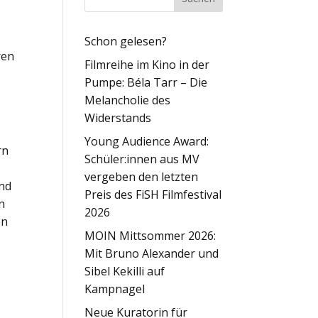
Schon gelesen?
ren
Filmreihe im Kino in der
d
Pumpe: Béla Tarr – Die
Melancholie des
Widerstands
Young Audience Award:
rn
Schüler:innen aus MV
vergeben den letzten
und
Preis des FiSH Filmfestival
n
2026
en
MOIN Mittsommer 2026:
Mit Bruno Alexander und
Sibel Kekilli auf
Kampnagel
Neue Kuratorin für