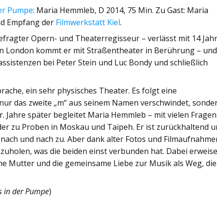
der Pumpe
: Maria Hemmleb, D 2014, 75 Min. Zu Gast: Maria
nd Empfang der
Filmwerkstatt Kiel
.
efragter Opern- und Theaterregisseur – verlässt mit 14 Jah
in London kommt er mit Straßentheater in Berührung – un
assistenzen bei Peter Stein und Luc Bondy und schließlich
prache, ein sehr physisches Theater. Es folgt eine
 nur das zweite „m“ aus seinem Namen verschwindet, sonde
. Jahre später begleitet Maria Hemmleb – mit vielen Fragen
er zu Proben in Moskau und Taipeh. Er ist zurückhaltend 
t nach und nach zu. Aber dank alter Fotos und Filmaufnahme
zuholen, was die beiden einst verbunden hat. Dabei erweis
ene Mutter und die gemeinsame Liebe zur Musik als Weg, die
s in der Pumpe
)