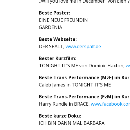
„Will you love me in December“ von Elen
Beste Poster:
EINE NEUE FREUNDIN
GARDENIA
Beste Webseite:
DER SPALT,
www.derspalt.de
Bester Kurzfilm:
TONIGHT IT’S ME von Dominic Haxton,
w
Beste Trans-Performance (MzF) im Kur
Caleb James in TONIGHT IT’S ME
Beste Trans-Performance (FzM) im Kur
Harry Rundle in BRACE,
www.facebook.co
Beste kurze Doku:
ICH BIN DANN MAL BARBARA