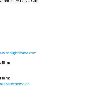
 Wendt in PATONG GIRL
ww.tonightitsme.com
zfilm:
zfilm:
m/bracethemovie