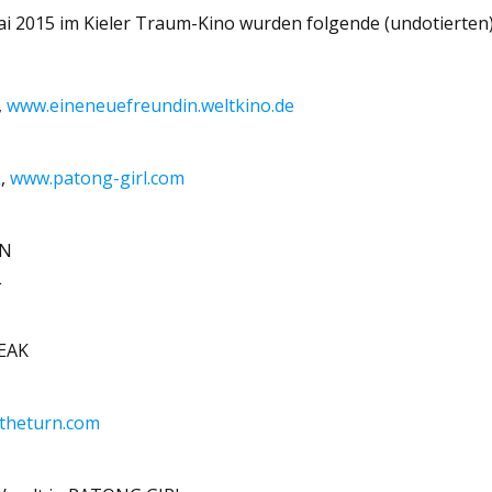
i 2015 im Kieler Traum-Kino wurden folgende (undotierten
,
www.eineneuefreundin.weltkino.de
L,
www.patong-girl.com
IN
L
EAK
theturn.com