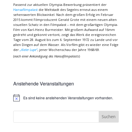
Passend zur aktuellen Olympia-Bewerbung präsentiert der
Hansafilmpalast
die Weltstadt des Segelns erneut aus einem
sehenswerten Blickwinkel. Nach dem großen Erfolg im Februar
2015 kommt Filmproduzent Gerald Grote mit einem neuen alten
visuellen Schatz in den Filmpalast – mit dem großartigen Olympia-
Film von Karl-Heinz Burmeister. Mit großem Aufwand auf 16mm
gedreht und gekonnt vertont, zeigt das Werk die ereignisreichen
Tage vom 28. August bis zum 6. September 1972 zu Lande und vor
allen Dingen auf dem Wasser. Als Vorfilm gibt es wieder eine Folge
der
„Kieler Lupe“
, jener Wochenschau der Jahre 1968/69.
(
nach einer Ankündigung des Hansafilmpalasts
)
Anstehende Veranstaltungen
Es sind keine anstehenden Veranstaltungen vorhanden.
Hinweis