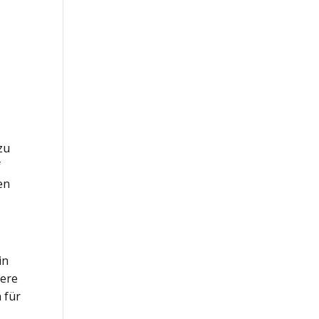
zu
f
en
 in
tere
 für