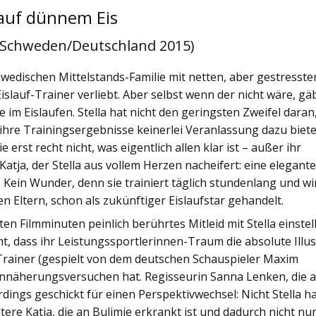
auf dünnem Eis
 Schweden/Deutschland 2015)
schwedischen Mittelstands-Familie mit netten, aber gestresste
islauf-Trainer verliebt. Aber selbst wenn der nicht wäre, gä
re im Eislaufen. Stella hat nicht den geringsten Zweifel daran
l ihre Trainingsergebnisse keinerlei Veranlassung dazu biete
 erst recht nicht, was eigentlich allen klar ist – außer ihr
Katja, der Stella aus vollem Herzen nacheifert: eine elegant
. Kein Wunder, denn sie trainiert täglich stundenlang und wi
n Eltern, schon als zukünftiger Eislaufstar gehandelt.
en Filmminuten peinlich berührtes Mitleid mit Stella einstell
t, dass ihr Leistungssportlerinnen-Traum die absolute Illu
 Trainer (gespielt von dem deutschen Schauspieler Maxim
Annäherungsversuchen hat. Regisseurin Sanna Lenken, die 
rdings geschickt für einen Perspektivwechsel: Nicht Stella h
ltere Katja, die an Bulimie erkrankt ist und dadurch nicht nu