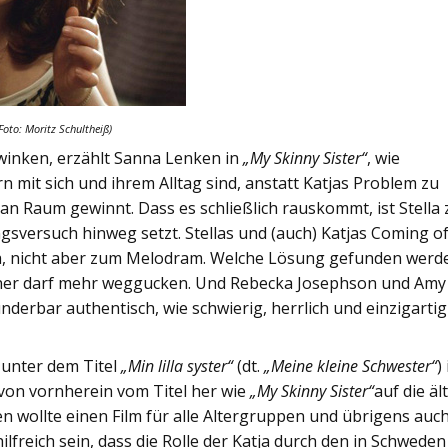
Foto: Moritz Schultheiß)
winken, erzählt Sanna Lenken in
„My Skinny Sister“
, wie
ern mit sich und ihrem Alltag sind, anstatt Katjas Problem zu
an Raum gewinnt. Dass es schließlich rauskommt, ist Stella 
gsversuch hinweg setzt. Stellas und (auch) Katjas Coming o
a, nicht aber zum Melodram. Welche Lösung gefunden werd
einer darf mehr weggucken. Und Rebecka Josephson und Amy
nderbar authentisch, wie schwierig, herrlich und einzigartig
 unter dem Titel
„Min lilla syster“
(dt.
„Meine kleine Schwester“
)
von vornherein vom Titel her wie
„My Skinny Sister“
auf die äl
n wollte einen Film für alle Altergruppen und übrigens auch
lfreich sein, dass die Rolle der Katja durch den in Schweden