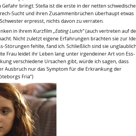
 Gefahr bringt. Stella ist die erste in der netten schwedisch
s-Brech-Sucht und ihren Zusammenbrüchen überhaupt etwas
Schwester erpresst, nichts davon zu verraten.
enken in ihrem Kurzfilm
„Eating Lunch“
(auch vertreten auf de
cht. Nicht zuletzt eigene Erfahrungen brachten sie zur Id
ss-Störungen fehlte, fand ich. Schließlich sind sie unglaublic
ite Frau leidet ihr Leben lang unter irgendeiner Art von Ess-
ankung verschiedene Ursachen gibt, würde ich sagen, dass
d der Ausbruch nur das Symptom für die Erkrankung der
Göteborgs Fria“)