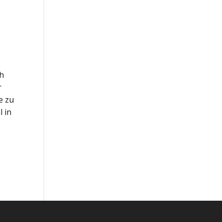
ch
r
e zu
l in