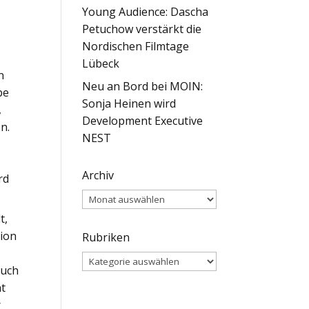
Young Audience: Dascha
Petuchow verstärkt die
Nordischen Filmtage
Lübeck
n
Neu an Bord bei MOIN:
be
Sonja Heinen wird
,
Development Executive
n.
NEST
e
Archiv
rd
Archiv
t,
sion
Rubriken
Rubriken
auch
at
r