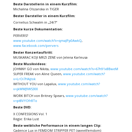
Beste Darstellerin in einem Kurzfilm:
Michalina Olszanska in TIGER
Bester Darsteller in einem Kurzfilm:
Cornelius Schwalm in „24/7“
Beste kurze Dokumentation:
PERVERS?
www.youtube.com/watch?v=qmaJPp0AwkQ
,
www.facebook.com/pervers
Bester Konzertauftritt:
MUSKARAC KOJI MRZI ZENE von Jelena Karleusa
Beste Musikvideos:
JOHNNY GO von Nikita,
www.youtube.com/watch?v=67h91x8BweM
SUPER FREAK von Aline Queen,
www.youtube.com/watch?
v=LrOi7HAjtok
WITHOUT YOU von Lapalux,
www.youtube.com/watch?
v=jkWWJ9W5300
WORK BITCH von Britney Spears,
www.youtube.com/watch?
v=pt8VYOfr8To
Beste DVD:
X CONFESSIONS Vol. 1
Regie: Erika Lust
Beste weibliche Performance in einem langen Clip:
Cadence Lux in FEMDOM STRIPPER PET (sweetfemdom)