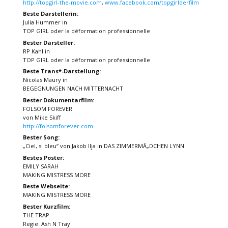
http://topgirl-the-movie.com
,
www.facebook.com/topgirlderfilm
Beste Darstellerin:
Julia Hummer in
TOP GIRL oder la déformation professionnelle
Bester Darsteller:
RP Kahl in
TOP GIRL oder la déformation professionnelle
Beste Trans*-Darstellung:
Nicolas Maury in
BEGEGNUNGEN NACH MITTERNACHT
Bester Dokumentarfilm:
FOLSOM FOREVER
von Mike Skiff
http://folsomforever.com
Bester Song:
„Ciel, si bleu“ von Jakob Ilja in DAS ZIMMERMÃ„DCHEN LYNN
Bestes Poster:
EMILY SARAH
MAKING MISTRESS MORE
Beste Webseite:
MAKING MISTRESS MORE
Bester Kurzfilm:
THE TRAP
Regie: Ash N Tray