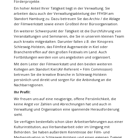
Förderprojekte.
Ein hoher Anteil Ihrer Tätigkeit liegt in der Verwaltung. Sie
arbeiten dazu auch der Verwaltungsabteilung der FFHSH am
Standort Hamburg zu. Dazu betreuen Sie das Archiv / die Ablage
der Filmwerkstatt sowie einen Großteil ihrer Büroorganisation.
Ein weiterer Schwerpunkt der Tätigkeit ist die Durchführung von
Veranstaltungen und Seminaren, die Sie in unserem kleinen Team
auch kreativ mitgestalten. Darunter fallen z.B. der Kinopreis
Schleswig-Holstein, das Filmfest Augenweide in Kiel oder
Branchentreffen auf den großen Festivals im Land. Auch
Fortbildungen werden von uns angeboten und organisiert.
Mit dem Leiter der Filmwerkstatt und den beiden weiteren
Kollegen am Standort Kiel (AV-Referent + Film Commission)
betreuen Sie die kreative Branche in Schleswig-Holstein
persönlich und direkt und sorgen für die Anbindung an die
Nachbarregionen.
Ihr Profil:
Wir freuen uns auf eine neugierige, offene Persönlichkeit, die
keine Angst vor Zahlen und Abrechnungen hat und auch in
Verwaltung und Organisation eine spannende Herausforderung
sieht.
Sie verfügen bestenfalls schon über Arbeitserfahrungen aus einer
Kulturinstitution, aus Verbandsarbeit oder im Umgang mit
Behörden. Sie haben außerdem Kenntnisse der Film- und
Mediensituation in Schleswig-Holstein und einen eigenen Zugang