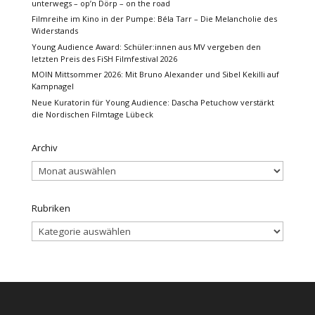
unterwegs – op’n Dörp – on the road
Filmreihe im Kino in der Pumpe: Béla Tarr – Die Melancholie des
Widerstands
Young Audience Award: Schüler:innen aus MV vergeben den
letzten Preis des FiSH Filmfestival 2026
MOIN Mittsommer 2026: Mit Bruno Alexander und Sibel Kekilli auf
Kampnagel
Neue Kuratorin für Young Audience: Dascha Petuchow verstärkt
die Nordischen Filmtage Lübeck
Archiv
Archiv
Rubriken
Rubriken