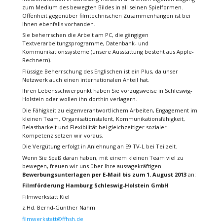
zum Medium des bewegten Bildes in all seinen Spielformen.
Offenheit gegenüber filmtechnischen Zusammenhängen ist bei
Ihnen ebenfalls vorhanden.
Sie beherrschen die Arbeit am PC, die gängigen
Textverarbeitungsprogramme, Datenbank- und
Kommunikationssysteme (unsere Ausstattung besteht aus Apple-
Rechnern).
Flüssige Beherrschung des Englischen ist ein Plus, da unser
Netzwerk auch einen internationalen Anteil hat.
Ihren Lebensschwerpunkt haben Sie vorzugsweise in Schleswig-
Holstein oder wollen ihn dorthin verlagern.
Die Fähigkeit zu eigenverantwortlichem Arbeiten, Engagement im
kleinen Team, Organisationstalent, Kommunikationsfähigkeit,
Belastbarkeit und Flexibilität bei gleichzeitiger sozialer
Kompetenz setzen wir voraus.
Die Vergütung erfolgt in Anlehnung an E9 TV-L bei Teilzeit.
Wenn Sie Spaß daran haben, mit einem kleinen Team viel zu
bewegen, freuen wir uns über Ihre aussagekräftigen
Bewerbungsunterlagen per E-Mail bis zum 1. August 2013
an:
Filmförderung Hamburg Schleswig-Holstein GmbH
Filmwerkstatt Kiel
z.Hd. Bernd-Günther Nahm
filmwerkstatt@ffhsh.de