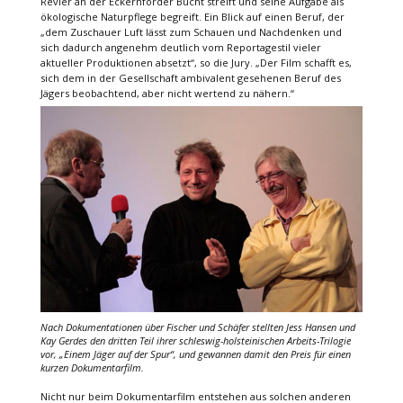
Revier an der Eckernförder Bucht streift und seine Aufgabe als
ökologische Naturpflege begreift. Ein Blick auf einen Beruf, der
„dem Zuschauer Luft lässt zum Schauen und Nachdenken und
sich dadurch angenehm deutlich vom Reportagestil vieler
aktueller Produktionen absetzt“, so die Jury. „Der Film schafft es,
sich dem in der Gesellschaft ambivalent gesehenen Beruf des
Jägers beobachtend, aber nicht wertend zu nähern.“
Nach Dokumentationen über Fischer und Schäfer stellten Jess Hansen und
Kay Gerdes den dritten Teil ihrer schleswig-holsteinischen Arbeits-Trilogie
vor,
„Einem Jäger auf der Spur“
, und gewannen damit den Preis für einen
kurzen Dokumentarfilm.
Nicht nur beim Dokumentarfilm entstehen aus solchen anderen