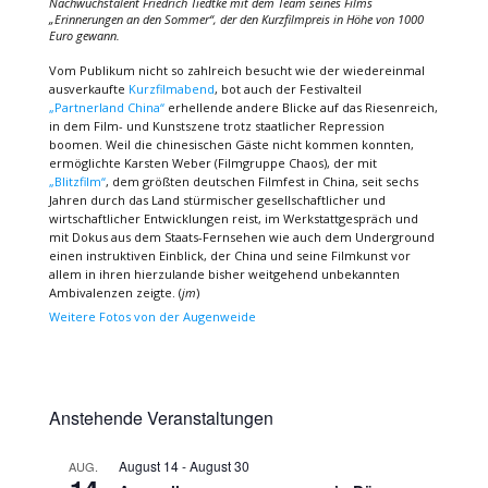
Nachwuchstalent Friedrich Tiedtke mit dem Team seines Films
„Erinnerungen an den Sommer“
, der den Kurzfilmpreis in Höhe von 1000
Euro gewann.
Vom Publikum nicht so zahlreich besucht wie der wiedereinmal
ausverkaufte
Kurzfilmabend
, bot auch der Festivalteil
„Partnerland China“
erhellende andere Blicke auf das Riesenreich,
in dem Film- und Kunstszene trotz staatlicher Repression
boomen. Weil die chinesischen Gäste nicht kommen konnten,
ermöglichte Karsten Weber (Filmgruppe Chaos), der mit
„Blitzfilm“
, dem größten deutschen Filmfest in China, seit sechs
Jahren durch das Land stürmischer gesellschaftlicher und
wirtschaftlicher Entwicklungen reist, im Werkstattgespräch und
mit Dokus aus dem Staats-Fernsehen wie auch dem Underground
einen instruktiven Einblick, der China und seine Filmkunst vor
allem in ihren hierzulande bisher weitgehend unbekannten
Ambivalenzen zeigte. (
jm
)
Weitere Fotos von der Augenweide
Anstehende Veranstaltungen
August 14
-
August 30
AUG.