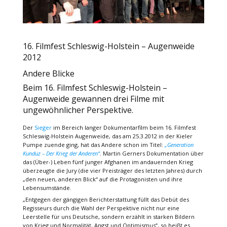
16. Filmfest Schleswig-Holstein – Augenweide
2012
Andere Blicke
Beim 16. Filmfest Schleswig-Holstein –
Augenweide gewannen drei Filme mit
ungewöhnlicher Perspektive.
Der
Sieger
im Bereich langer Dokumentarfilm beim 16. Filmfest
Schleswig-Holstein Augenweide, das am 25.3.2012 in der Kieler
Pumpe zuende ging, hat das Andere schon im Titel:
„Generation
Kunduz – Der Krieg der Anderen“
. Martin Gerners Dokumentation über
das (Über-) Leben fünf junger Afghanen im andauernden Krieg
überzeugte die Jury (die vier Preisträger des letzten Jahres) durch
„den neuen, anderen Blick“ auf die Protagonisten und ihre
Lebensumstände.
„Entgegen der gängigen Berichterstattung füllt das Debüt des
Regisseurs durch die Wahl der Perspektive nicht nur eine
Leerstelle für uns Deutsche, sondern erzählt in starken Bildern
von Krieg und Normalität, Angst und Optimismus“, so heißt es