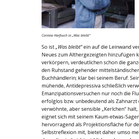
Corinna Harfouch in
„Was bleibt“
So ist
„Was bleibt“
ein auf die Leinwand ve
Neues zum Althergezeigten hinzufügen kan
verkörpern, verdeutlichen schon die ganze
den Ruhstand gehender mittelständischer V
Buchhändlerin; klar bei seinem Beruf. Sei
mühende, Antidepressiva schließlich verw
Emanzipationsversuchen nur noch die Flu
erfolglos bzw. unbedeutend als Zahnarzt (S
verwöhnte, aber sensible „Kerlchen“ halt,
eignet sich mit seinem Kaum-etwas-Sagen
hervorragend als Projektionsfläche für d
Selbstreflexion mit, bietet daher umso me