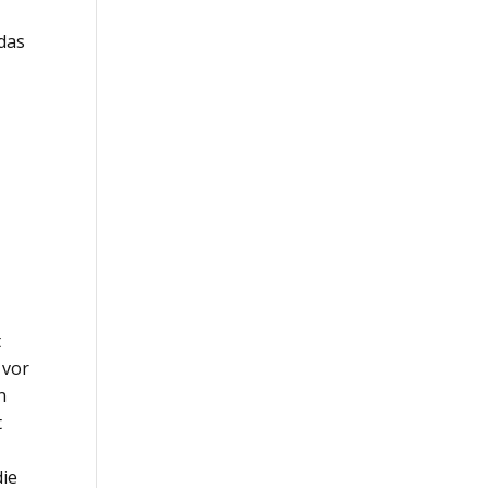
 das
t
 vor
n
t
die