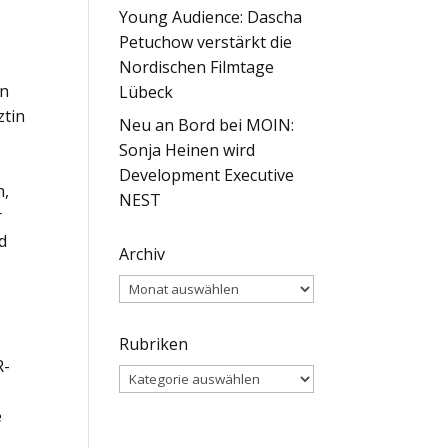
Young Audience: Dascha
Petuchow verstärkt die
Nordischen Filmtage
in
Lübeck
ztin
Neu an Bord bei MOIN:
Sonja Heinen wird
Development Executive
n,
NEST
r
d
Archiv
Archiv
Rubriken
R-
Rubriken
e