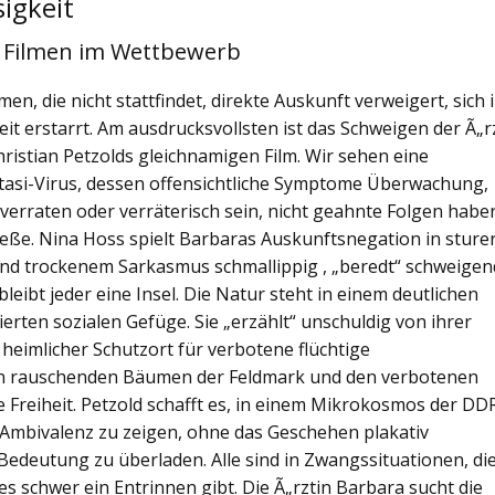
sigkeit
 Filmen im Wettbewerb
n, die nicht stattfindet, direkte Auskunft verweigert, sich 
eit erstarrt. Am ausdrucksvollsten ist das Schweigen der Ã„r
ristian Petzolds gleichnamigen Film. Wir sehen eine
 Stasi-Virus, dessen offensichtliche Symptome Überwachung,
verraten oder verräterisch sein, nicht geahnte Folgen habe
ieße. Nina Hoss spielt Barbaras Auskunftsnegation in sture
nd trockenem Sarkasmus schmallippig , „beredt“ schweigen
bleibt jeder eine Insel. Die Natur steht in einem deutlichen
erten sozialen Gefüge. Sie „erzählt“ unschuldig von ihrer
heimlicher Schutzort für verbotene flüchtige
den rauschenden Bäumen der Feldmark und den verbotenen
 Freiheit. Petzold schafft es, in einem Mikrokosmos der DD
r Ambivalenz zu zeigen, ohne das Geschehen plakativ
edeutung zu überladen. Alle sind in Zwangssituationen, di
s schwer ein Entrinnen gibt. Die Ã„rztin Barbara sucht die