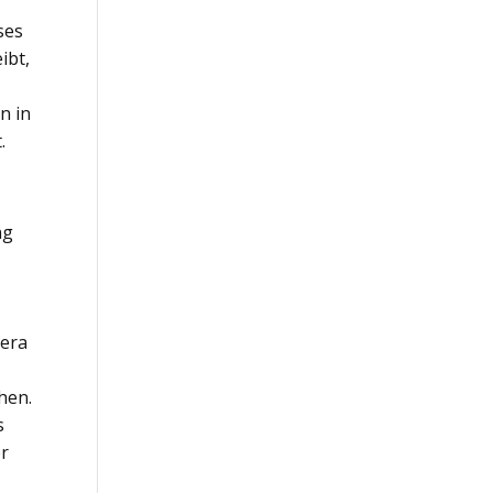
ses
ibt,
n in
.
ng
s
mera
hen.
s
er