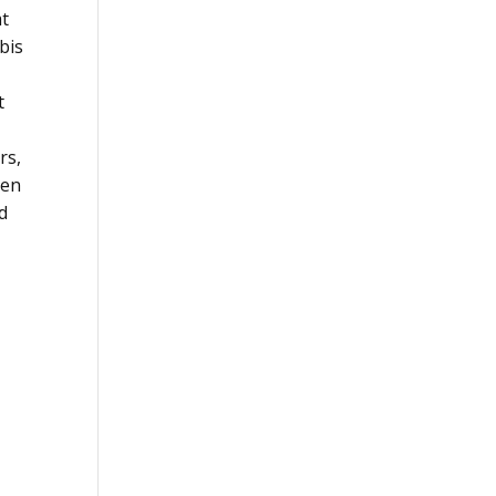
mt
bis
t
rs,
nen
d