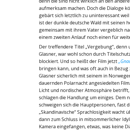
denn die sind nicht wirklich an den andere
aufmerksam machen. Doch die Dialoge könn
gebärt sich letztlich zu uninteressant wei
ist der dunkle deutsche Wald mit seinen h
gemeinsam mit ihrem Vater vergeblich na
einem zweiten Anlauf noch einen für wei
Der treffendere Titel „Vergebung“, denn u
Glasner, war wohl schon durch Titelschu
blockiert. Und so heißt der Film jetzt
„Gna
bringen kann, und was oft auch in Bezug 
Glasner sicherlich mit seinem in Norwege
dauernden Polarnacht angesiedelten Film
Licht und nordischer Atmosphäre betrifft,
schlagen die Handlung um einiges. De
schweigen sich die Hauptpersonen, fast d
„Skandinavische“ Sprachlosigkeit wacht üb
dann zum Schluss in mitsommerlicher Idy
Kamera eingefangen, etwas, was keine Dia