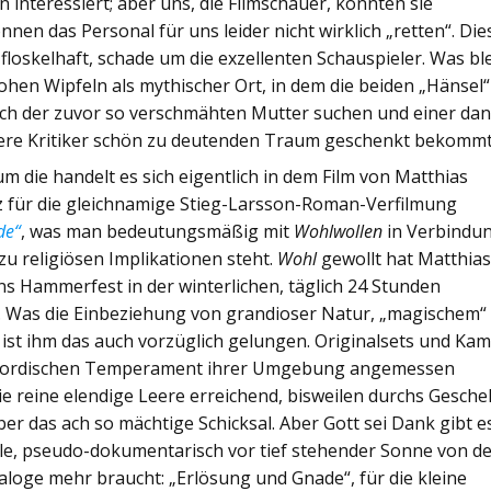
n interessiert; aber uns, die Filmschauer, könnten sie
en das Personal für uns leider nicht wirklich „retten“. Die
l floskelhaft, schade um die exzellenten Schauspieler. Was ble
ohen Wipfeln als mythischer Ort, in dem die beiden „Hänsel“
ch der zuvor so verschmähten Mutter suchen und einer dan
tere Kritiker schön zu deutenden Traum geschenkt bekommt
m die handelt es sich eigentlich in dem Film von Matthias
tz für die gleichnamige Stieg-Larsson-Roman-Verfilmung
de“
, was man bedeutungsmäßig mit
Wohlwollen
in Verbindu
zu religiösen Implikationen steht.
Wohl
gewollt hat Matthia
ns Hammerfest in der winterlichen, täglich 24 Stunden
. Was die Einbeziehung von grandioser Natur, „magischem“
 ist ihm das auch vorzüglich gelungen. Originalsets und Ka
m nordischen Temperament ihrer Umgebung angemessen
ie reine elendige Leere erreichend, bisweilen durchs Gesche
er das ach so mächtige Schicksal. Aber Gott sei Dank gibt e
lle, pseudo-dokumentarisch vor tief stehender Sonne von d
loge mehr braucht: „Erlösung und Gnade“, für die kleine