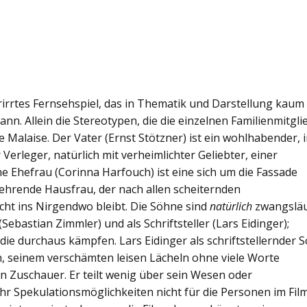
rirrtes Fernsehspiel, das in Thematik und Darstellung kaum
n. Allein die Stereotypen, die die einzelnen Familienmitgli
 Malaise. Der Vater (Ernst Stötzner) ist ein wohlhabender, 
erleger, natürlich mit verheimlichter Geliebter, einer
ne Ehefrau (Corinna Harfouch) ist eine sich um die Fassade
ehrende Hausfrau, der nach allen scheiternden
cht ins Nirgendwo bleibt. Die Söhne sind
natürlich
zwangsläu
ebastian Zimmler) und als Schriftsteller (Lars Eidinger);
 die durchaus kämpfen. Lars Eidinger als schriftstellernder 
, seinem verschämten leisen Lächeln ohne viele Worte
en Zuschauer. Er teilt wenig über sein Wesen oder
hr Spekulationsmöglichkeiten nicht für die Personen im Film