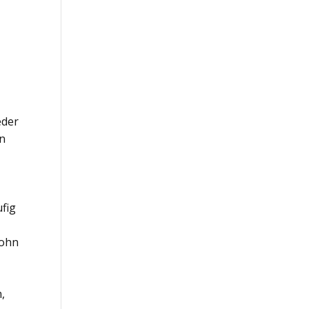
eder
in
fig
Sohn
,