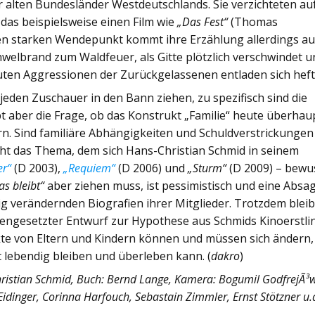
r alten Bundesländer Westdeutschlands. Sie verzichteten au
 das beispielsweise einen Film wie
„Das Fest“
(Thomas
en starken Wendepunkt kommt ihre Erzählung allerdings a
hwelbrand zum Waldfeuer, als Gitte plötzlich verschwindet 
uten Aggressionen der Zurückgelassenen entladen sich heft
 jeden Zuschauer in den Bann ziehen, zu spezifisch sind die
ibt aber die Frage, ob das Konstrukt „Familie“ heute überhau
n. Sind familiäre Abhängigkeiten und Schuldverstrickungen
cht das Thema, dem sich Hans-Christian Schmid in seinem
er“
(D 2003),
„Requiem“
(D 2006) und
„Sturm“
(D 2009) – bewu
s bleibt“
aber ziehen muss, ist pessimistisch und eine Absa
etig verändernden Biografien ihrer Mitglieder. Trotzdem bleib
egengesetzter Entwurf zur Hypothese aus Schmids Kinoerstli
te von Eltern und Kindern können und müssen sich ändern,
t lebendig bleiben und überleben kann. (
dakro
)
Christian Schmid, Buch: Bernd Lange, Kamera:
Bogumil GodfrejÃ³
s Eidinger, Corinna Harfouch, Sebastain Zimmler, Ernst Stötzner u.