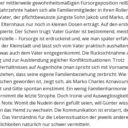
hrer mittlerweile gewohnheitsmäßigen Fürsorgeposition reiß
Jahrzehnte haben sich alle Familienmitglieder in ihren Rolle
 Vater, der pflichtbewusste jüngste Sohn Jakob und Marko, 
in Elternhaus nur noch in kleinen Dosen erträgt. Auf den ers
zipierte. Der Schein trügt: Vater Günter ist bestimmend, meis
nanzielle – Fürsorge ist erdrückend und, wie man später erfäh
 der Kleinstadt und lässt sich vom Vater praktisch aushalten
, was auch dem Vater entgegenkommt. Die Rücksichtnahme a
g und zur Ausblendung jeglicher Konfliktsituationen. Trotz
 Verhältnisses auf Augenhöhe (man spricht sich mit Vornam
tehen, dass seine eigene Familienbeziehung zerbricht. Wie 
schen geworden ist, zeigt sich, als Marko Charles Aznavour
t und Gitte spontan einstimmt. Ein wenig Familienharmonie
ernimmt die letzte Strophe. Doch Ironie und Ausweglosigkeit
n Note: Womit die Nudeln denn gefüllt seien, will Günter wis
en das Hemd zu wechseln. Die Kommunikation ist erstarrt, di
 Das Verständnis für die Lebenssituation der jeweils ander
dlichkeiten natürlich nur schwer vermitteln.