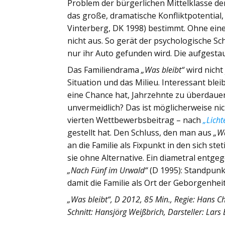
Problem der bürgerlichen Mittelklasse de
das große, dramatische Konfliktpotential,
Vinterberg, DK 1998) bestimmt. Ohne ein
nicht aus. So gerät der psychologische Sc
nur ihr Auto gefunden wird. Die aufgesta
Das Familiendrama
„Was bleibt“
wird nicht
Situation und das Milieu. Interessant ble
eine Chance hat, Jahrzehnte zu überdauer
unvermeidlich? Das ist möglicherweise ni
vierten Wettbewerbsbeitrag – nach
„Licht
gestellt hat. Den Schluss, den man aus
„Wa
an die Familie als Fixpunkt in den sich st
sie ohne Alternative. Ein diametral entg
„Nach Fünf im Urwald“
(D 1995): Standpunk
damit die Familie als Ort der Geborgenhei
„Was bleibt“, D 2012, 85 Min., Regie: Hans 
Schnitt:
Hansjörg Weißbrich
, Darsteller: Lar