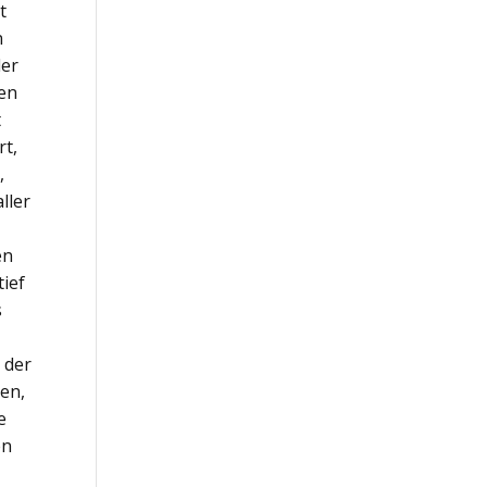
t
n
der
ten
t
rt,
,
ller
en
tief
s
 der
sen,
e
en