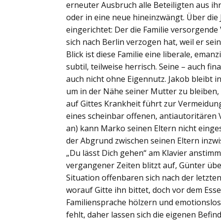
erneuter Ausbruch alle Beteiligten aus i
oder in eine neue hineinzwängt. Über die 
eingerichtet: Der die Familie versorgende
sich nach Berlin verzogen hat, weil er se
Blick ist diese Familie eine liberale, eman
subtil, teilweise herrisch. Seine – auch fi
auch nicht ohne Eigennutz. Jakob bleibt in
um in der Nähe seiner Mutter zu bleiben
auf Gittes Krankheit führt zur Vermeidun
eines scheinbar offenen, antiautoritären
an) kann Marko seinen Eltern nicht einges
der Abgrund zwischen seinen Eltern inzwi
„Du lässt Dich gehen“ am Klavier anstimm
vergangener Zeiten blitzt auf, Günter üb
Situation offenbaren sich nach der letzte
worauf Gitte ihn bittet, doch vor dem Ess
Familiensprache hölzern und emotionslos.
fehlt, daher lassen sich die eigenen Befin