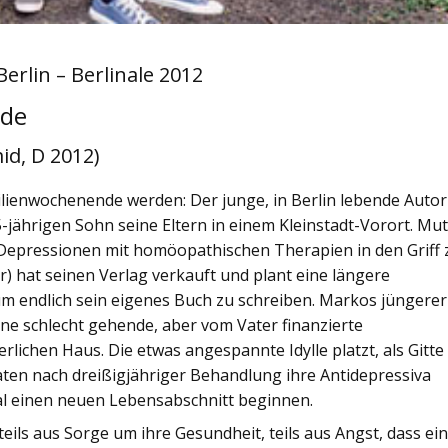
Berlin – Berlinale 2012
nde
id, D 2012)
milienwochenende werden: Der junge, in Berlin lebende Autor
-jährigen Sohn seine Eltern in einem Kleinstadt-Vorort. Mut
e Depressionen mit homöopathischen Therapien in den Griff 
) hat seinen Verlag verkauft und plant eine längere
um endlich sein eigenes Buch zu schreiben. Markos jüngerer
ine schlecht gehende, aber vom Vater finanzierte
lichen Haus. Die etwas angespannte Idylle platzt, als Gitte
naten nach dreißigjähriger Behandlung ihre Antidepressiva
mal einen neuen Lebensabschnitt beginnen.
eils aus Sorge um ihre Gesundheit, teils aus Angst, dass ei