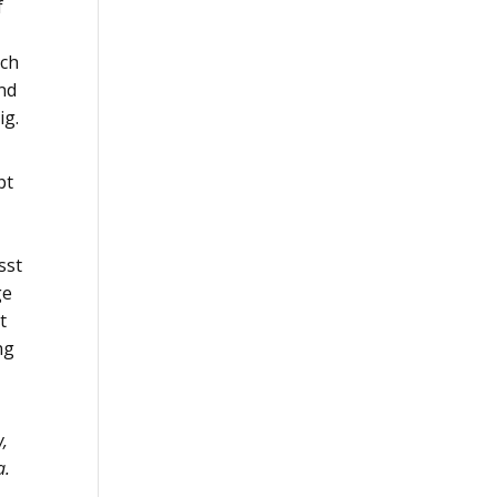
f
uch
und
ig.
pt
sst
ge
t
ng
w
,
a.