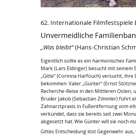
62. Internationale Filmfestspiele 
Unvermeidliche Familienba
„Was bleibt“
(Hans-Christian Schm
Eigentlich sollte es ein harmonisches Fa
Mark (Lars Eidinger) besucht mit seinem 5
„Gitte“ (Corinna Harfouch) versucht, ihr
bekommen. Vater „Günter“ (Ernst Stötzner
Recherche-Reise in den Mittleren Osten, 
Bruder Jakob (Sebastian Zimmler) führt e
Zahnarztpraxis in Fußentfernung vom elter
verkündet, dass sie bereits seit zwei Mo
abgesetzt hat. Wie Günter will sie noch 
Gittes Entscheidung löst Gegenwehr aus, t