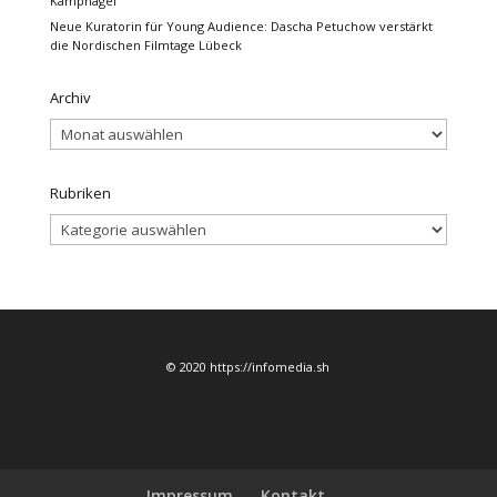
Kampnagel
Neue Kuratorin für Young Audience: Dascha Petuchow verstärkt
die Nordischen Filmtage Lübeck
Archiv
Archiv
Rubriken
Rubriken
© 2020 https://infomedia.sh
Impressum
Kontakt