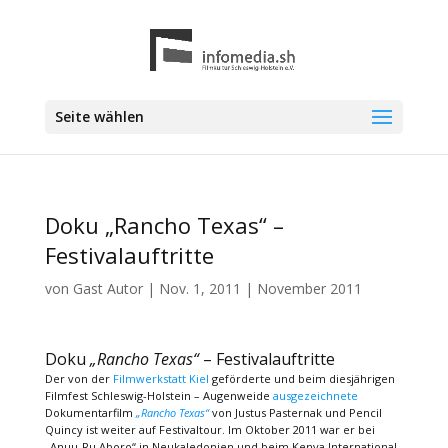
Seite wählen
Doku „Rancho Texas“ –
Festivalauftritte
von
Gast Autor
|
Nov. 1, 2011
|
November 2011
Doku
„Rancho Texas“
– Festivalauftritte
Der von der
Filmwerkstatt Kiel
geförderte und beim diesjährigen
Filmfest Schleswig-Holstein – Augenweide
ausgezeichnete
Dokumentarfilm
„Rancho Texas“
von Justus Pasternak und Pencil
Quincy ist weiter auf Festivaltour. Im Oktober 2011 war er bei
„Anuu-Ru Aboro“ in Neukaledonien und beim Kenya International