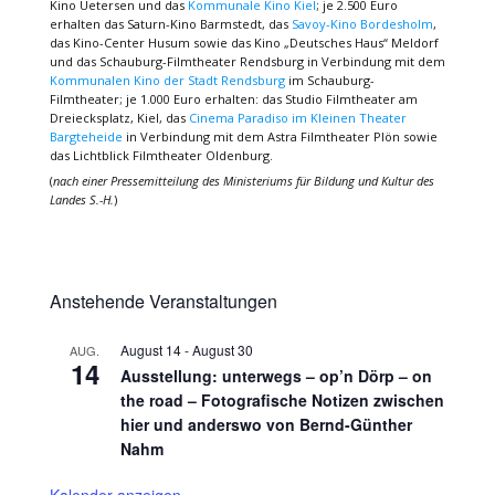
Kino Uetersen und das
Kommunale Kino Kiel
; je 2.500 Euro
erhalten das Saturn-Kino Barmstedt, das
Savoy-Kino Bordesholm
,
das Kino-Center Husum sowie das Kino „Deutsches Haus“ Meldorf
und das Schauburg-Filmtheater Rendsburg in Verbindung mit dem
Kommunalen Kino der Stadt Rendsburg
im Schauburg-
Filmtheater; je 1.000 Euro erhalten: das Studio Filmtheater am
Dreiecksplatz, Kiel, das
Cinema Paradiso im Kleinen Theater
Bargteheide
in Verbindung mit dem Astra Filmtheater Plön sowie
das Lichtblick Filmtheater Oldenburg.
(
nach einer Pressemitteilung des Ministeriums für Bildung und Kultur des
Landes S.-H.
)
Anstehende Veranstaltungen
August 14
-
August 30
AUG.
14
Ausstellung: unterwegs – op’n Dörp – on
the road – Fotografische Notizen zwischen
hier und anderswo von Bernd-Günther
Nahm