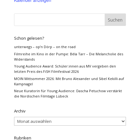
Kalender anzeigen
Schon gelesen?
unterwegs – op’n Dörp – on the road
Filmreihe im Kino in der Pumpe: Béla Tarr – Die Melancholie des
Widerstands
Young Audience Award: Schüler:innen aus MV vergeben den
letzten Preis des FiSH Filmfestival 2026
MOIN Mittsommer 2026: Mit Bruno Alexander und Sibel Kekilli auf
Kampnagel
Neue Kuratorin für Young Audience: Dascha Petuchow verstärkt
die Nordischen Filmtage Lübeck
Archiv
Archiv
Rubriken