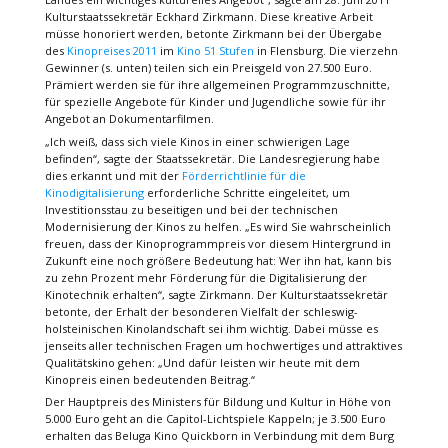
Kulturstaatssekretär Eckhard Zirkmann. Diese kreative Arbeit
müsse honoriert werden, betonte Zirkmann bei der Übergabe
des
Kinopreises 2011
im
Kino 51 Stufen
in Flensburg. Die vierzehn
Gewinner (s. unten) teilen sich ein Preisgeld von 27.500 Euro.
Prämiert werden sie für ihre allgemeinen Programmzuschnitte,
für spezielle Angebote für Kinder und Jugendliche sowie für ihr
Angebot an Dokumentarfilmen.
„Ich weiß, dass sich viele Kinos in einer schwierigen Lage
befinden“, sagte der Staatssekretär. Die Landesregierung habe
dies erkannt und mit der
Förderrichtlinie für die
Kinodigitalisierung
erforderliche Schritte eingeleitet, um
Investitionsstau zu beseitigen und bei der technischen
Modernisierung der Kinos zu helfen. „Es wird Sie wahrscheinlich
freuen, dass der Kinoprogrammpreis vor diesem Hintergrund in
Zukunft eine noch größere Bedeutung hat: Wer ihn hat, kann bis
zu zehn Prozent mehr Förderung für die Digitalisierung der
Kinotechnik erhalten“, sagte Zirkmann. Der Kulturstaatssekretär
betonte, der Erhalt der besonderen Vielfalt der schleswig-
holsteinischen Kinolandschaft sei ihm wichtig. Dabei müsse es
jenseits aller technischen Fragen um hochwertiges und attraktives
Qualitätskino gehen: „Und dafür leisten wir heute mit dem
Kinopreis einen bedeutenden Beitrag.“
Der Hauptpreis des Ministers für Bildung und Kultur in Höhe von
5.000 Euro geht an die Capitol-Lichtspiele Kappeln; je 3.500 Euro
erhalten das Beluga Kino Quickborn in Verbindung mit dem Burg