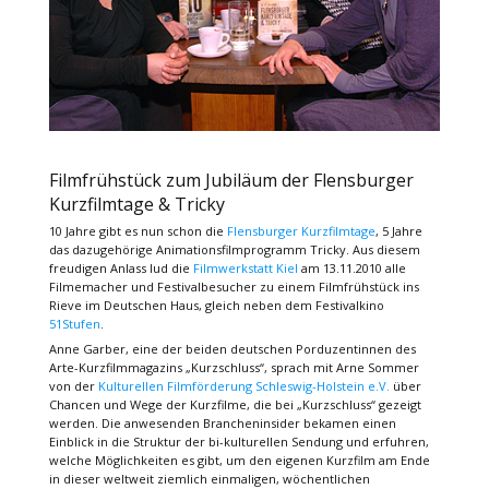
Filmfrühstück zum Jubiläum der Flensburger
Kurzfilmtage & Tricky
10 Jahre gibt es nun schon die
Flensburger Kurzfilmtage
, 5 Jahre
das dazugehörige Animationsfilmprogramm Tricky. Aus diesem
freudigen Anlass lud die
Filmwerkstatt Kiel
am 13.11.2010 alle
Filmemacher und Festivalbesucher zu einem Filmfrühstück ins
Rieve im Deutschen Haus, gleich neben dem Festivalkino
51Stufen
.
Anne Garber, eine der beiden deutschen Porduzentinnen des
Arte-Kurzfilmmagazins „Kurzschluss“, sprach mit Arne Sommer
von der
Kulturellen Filmförderung Schleswig-Holstein e.V.
über
Chancen und Wege der Kurzfilme, die bei „Kurzschluss“ gezeigt
werden. Die anwesenden Brancheninsider bekamen einen
Einblick in die Struktur der bi-kulturellen Sendung und erfuhren,
welche Möglichkeiten es gibt, um den eigenen Kurzfilm am Ende
in dieser weltweit ziemlich einmaligen, wöchentlichen