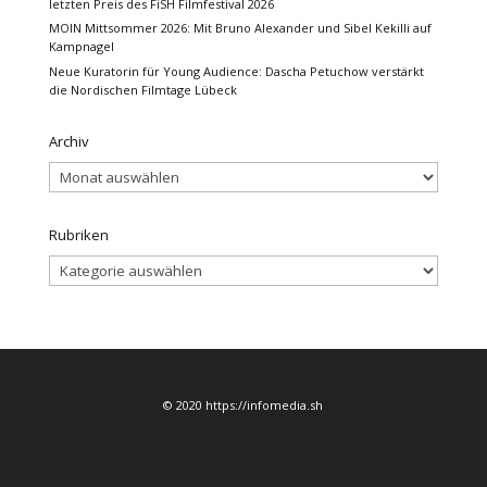
letzten Preis des FiSH Filmfestival 2026
MOIN Mittsommer 2026: Mit Bruno Alexander und Sibel Kekilli auf
Kampnagel
Neue Kuratorin für Young Audience: Dascha Petuchow verstärkt
die Nordischen Filmtage Lübeck
Archiv
Archiv
Rubriken
Rubriken
© 2020 https://infomedia.sh