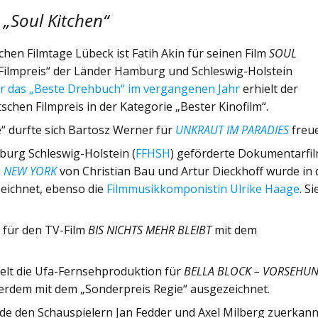
r
„Soul Kitchen“
hen Filmtage Lübeck ist Fatih Akin für seinen Film
SOUL
ilmpreis“ der Länder Hamburg und Schleswig-Holstein
ür das „Beste Drehbuch“ im vergangenen Jahr
erhielt der
hen Filmpreis in der Kategorie „Bester Kinofilm“.
 durfte sich Bartosz Werner für
UNKRAUT IM PARADIES
freu
burg Schleswig-Holstein (
FFHSH
) geförderte Dokumentarfi
– NEW YORK
von Christian Bau und Artur Dieckhoff wurde in 
eichnet, ebenso die
Filmmusikkomponistin Ulrike Haage
. Si
 für den TV-Film
BIS NICHTS MEHR BLEIBT
mit dem
ielt die Ufa-Fernsehproduktion für
BELLA BLOCK – VORSEHU
rdem mit dem „Sonderpreis Regie“ ausgezeichnet.
e den Schauspielern Jan Fedder und Axel Milberg zuerkann