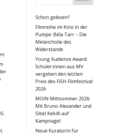
Schon gelesen?
Filmreihe im Kino in der
Pumpe: Béla Tarr – Die
Melancholie des
Widerstands
en.
Young Audience Award:
lm
Schüler:innen aus MV
der
vergeben den letzten
e
Preis des FiSH Filmfestival
2026
MOIN Mittsommer 2026:
Mit Bruno Alexander und
NG
.
Sibel Kekilli auf
Kampnagel
t.
Neue Kuratorin für