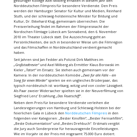
gebürtiger Kollege Axel Milberg erhalten in diesem Jahr den
Norddeutschen Filmpreis für besondere Verdienste. Den Preis
werden der Hamburger Senator für Kultur und Medien, Reinhard
Stuth, und der schleswig-holsteinische Minister für Bildung und
Kultur, Dr. Ekkehard Klug, gemeinsam überreichen. Die
Preisverleihung findet im Rahmen der Filmpreisnacht der
Nordischen Filmtage Lübeck am Sonnabend, den 6. November
2010 im Theater Lübeck statt. Die Auszeichnung geht an
Persönlichkeiten, die sich in besonderer Weise um die Filmregion
und das Filmschaffen in Norddeutschland verdient gemacht
haben.
Seit Jahren sind Jan Fedder als Polizist Dirk Matthies im
„Großstadtrevier“
und Axel Milberg als Ermittler Klaus Borowski im
Kieler
„Tatort“
im Einsatz. Sie stehen auch gemeinsam vor der
Kamera: In der norddeutschen Komödie
„Zwei für alle Fälle – ein
Song für einen Mörder“
spielen sie ein ungleiches Brüderpaar, das
typisch norddeutsch ist: wortkarg, witzig und von cooler Lässigkeit.
Als Paar zweier Widersacher spielten sie in der Neuverfilmung von
Siegfried Lenz’ Erzählung
„Das Feuerschiff“
.
Neben dem Preis für besondere Verdienste verleihen die
Landesregierungen von Hamburg und Schleswig-Holstein bei der
feierlichen Gala in Lübeck den
Norddeutschen Filmpreis
in den
folgenden vier Kategorien: „Bester Kinofilm“, „Bester Fernsehfilm“,
„Beste Dokumentation“ und „Bestes Drehbuch“. Erstmals vergibt
die Jury auch Sonderpreise für herausragende Einzelleistungen.
Wie im Vorjahr ist der Preis mit insgesamt 75.000 Euro dotiert.