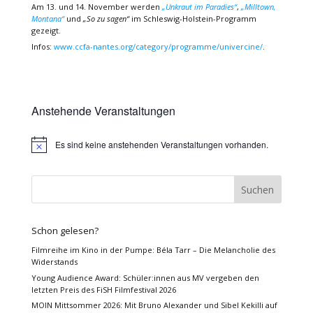
Am 13. und 14. November werden
„Unkraut im Paradies“
,
„Milltown,
Montana“
und
„So zu sagen“
im Schleswig-Holstein-Programm
gezeigt.
Infos:
www.ccfa-nantes.org/category/programme/univercine/
.
Anstehende Veranstaltungen
Es sind keine anstehenden Veranstaltungen vorhanden.
Hinweis
Schon gelesen?
Filmreihe im Kino in der Pumpe: Béla Tarr – Die Melancholie des
Widerstands
Young Audience Award: Schüler:innen aus MV vergeben den
letzten Preis des FiSH Filmfestival 2026
MOIN Mittsommer 2026: Mit Bruno Alexander und Sibel Kekilli auf