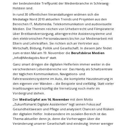
der bedeutendste Treffpunkt der Medienbranche in Schleswig-
Holstein sind.
In rund 30 öffentlichen Veranstaltungen widmen sich die
Mediatage Nord 2010 aktuellen Trends und Projekten aus den
Bereichen IT, Multimedia, Telekommunikation und audiovisuelle
Medien. Die Themen reichen von Urheberrecht und Filmpiraterie
über Breitbandversorgung, altersgerechte Assistenzsysteme und
den elektronischen Personalausweis bis hin zur Medienarbeit mit
Eltern und Lehrkräften. Sie richten sich an Vertreter aus
Wirtschaft, Bildung, Politik und Gesellschaft. In diesem Jahr findet
zum ersten Mal am 19. November die
Berufsbörse Medien
„Info@Mediajobs-Nord“ statt.
Ganz smart dringen die digitalen Helferlein immer weiter in die
verschiedenen Lebensbereiche vor. Das Handy als Schaltzentrale
der täglichen Kommunikation, Navigations- und
Fahrerassistenzsysteme im Auto, die komplette Haussteuerung in
den eigenen vier Wänden – die Beispiele sind vielfältig. Statt vieler
Insellösungen wird künftig die Vernetzung noch mehr im
Vordergrund stehen.
Der
MediaGipfel am 16. November
mit dem Motto
„Zukunftsmarkt Digitale Assistenten“ legt seinen Fokus auf
Gesundheitswesen und Pflege und analysiert Chancen und Risiken
der digitalen Helfer. Insbesondere im sozialen Bereich ist das
Thema aktueller denn je, denn die Vorhersagen über die
Veränderung unserer Gesellschaft sind eindeutig: Immer weniger