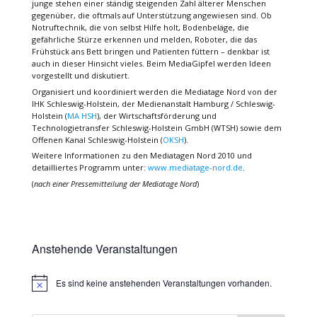
junge stehen einer ständig steigenden Zahl älterer Menschen
gegenüber, die oftmals auf Unterstützung angewiesen sind. Ob
Notruftechnik, die von selbst Hilfe holt, Bodenbeläge, die
gefährliche Stürze erkennen und melden, Roboter, die das
Frühstück ans Bett bringen und Patienten füttern – denkbar ist
auch in dieser Hinsicht vieles. Beim MediaGipfel werden Ideen
vorgestellt und diskutiert.
Organisiert und koordiniert werden die Mediatage Nord von der
IHK Schleswig-Holstein, der Medienanstalt Hamburg / Schleswig-
Holstein (
MA HSH
), der Wirtschaftsförderung und
Technologietransfer Schleswig-Holstein GmbH (WTSH) sowie dem
Offenen Kanal Schleswig-Holstein (
OKSH
).
Weitere Informationen zu den Mediatagen Nord 2010 und
detailliertes Programm unter:
www.mediatage-nord.de
.
(
nach einer Pressemitteilung der Mediatage Nord
)
Anstehende Veranstaltungen
Es sind keine anstehenden Veranstaltungen vorhanden.
Hinweis