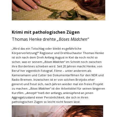
Krimi mit pathologischen Zügen
Thomas Henke drehte
„Böses Mädchen“
„Wird das ein Totschlag oder bleibt es gefährliche
Körperverletzung?“ Regisseur und Drehbuchautor Thomas Henke
ist sich nach dem Dreh Anfang August in Kiel da noch nicht so
sicher, was er seinem
„Bösen Mädchen“
im Schnitt noch zwischen
ihre Borderlines schieben wird. Seit 20 Jahren macht Henke, von
Beruf her eigentlich Fotograf, Filme – unter anderem als
Kameramann und Cutter bei Dokumentarfilmen für den NDR und
Radio Bremen. Inzwischen ist er von solchen Brotjobs eher
genervt und freut sich, nach Jahren wieder mal ein freies Projekt
zu machen:
„Böses Mädchen“
ist der Arbeitstitel für seinen längeren
Kurzfilm.
„Amorph“
hieß der anfangs, anknüpfend an jenen
Aggregatzustand einer Persönlichkeit, die sich in ihren
pathologischen Zügen so leicht nicht fassen lässt.