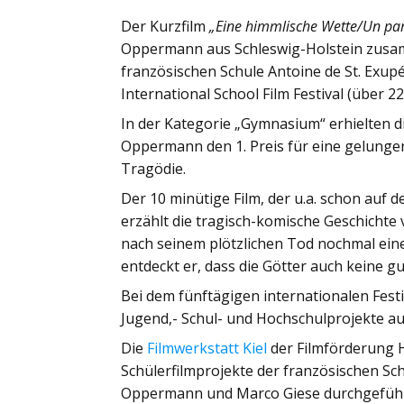
Der Kurzfilm
„Eine himmlische Wette/Un pari
Oppermann aus Schleswig-Holstein zusam
französischen Schule Antoine de St. Exup
International School Film Festival (über 
In der Kategorie „Gymnasium“ erhielten di
Oppermann den 1. Preis für eine gelungen
Tragödie.
Der 10 minütige Film, der u.a. schon auf 
erzählt die tragisch-komische Geschicht
nach seinem plötzlichen Tod nochmal ei
entdeckt er, dass die Götter auch keine gu
Bei dem fünftägigen internationalen Festi
Jugend,- Schul- und Hochschulprojekte aus
Die
Filmwerkstatt Kiel
der Filmförderung 
Schülerfilmprojekte der französischen Sch
Oppermann und Marco Giese durchgeführ