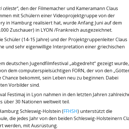
 céleste“
, den der Filmemacher und Kameramann Claus
men mit Schülern einer Videoprojektgruppe von der
éry in Hamburg realisiert hat, wurde Anfang Juni auf dem
22.000 Zuschauer) in LYON /Frankreich ausgezeichnet.
e Schüler (14-15 Jahre) und der Projektgruppenleiter Claus
e und sehr eigenwillige Interpretation einer griechischen
dem deutschen Jugendfilmfestival „abgedreht“ gezeigt wurde
e von dem computerspielsüchtigen FORN, der von den „Götte
ne Chance bekommt, sein Leben neu zu beginnen. Dabei
ten Vorbilder sind.
val Festimaj in Lyon nahmen in den letzten Jahren zahlreich
 über 30 Nationen weltweit teil.
Hamburg Schleswig-Holstein (
FFHSH
) unterstützt die
ule, die jedes Jahr von den beiden Schleswig-Holsteinern Cl
t werden, mit Ausrüstung.