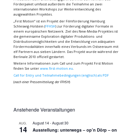
Förderpaket umfasst außerdem die Teilnahme an zwei
internationalen Workshops zur Weiterentwicklung des
ausgewählten Projektes.
„First Motion“ ist ein Projekt der Filmförderung Hamburg
Schleswig-Holstein (
FFHSH
) zur Förderung digitaler Formate in
einem europäischen Netzwerk. Ziel des New-Media-Projektes ist
die gemeinsame Exploration digitaler Produktions- und
Distributionsmöglichkeiten und die Entwicklung von adäquaten
Fördermodalitäten innerhalb eines Verbunds im Ostseeraum mit
elf Partnern aus sieben Ländern. Das Projekt wurde während der
Berlinale 2010 offiziell gestartet.
Weitere Informationen zum Call und zum Projekt First Motion
finden Sie unter
www.first-motion.eu
.
Call for Entry und Teilnahmebedingungen (englisch) als PDF
(
nach einer Pressemitteilung der FFHSH
)
Anstehende Veranstaltungen
August 14
-
August 30
AUG.
14
Ausstellung: unterwegs – op’n Dörp – on