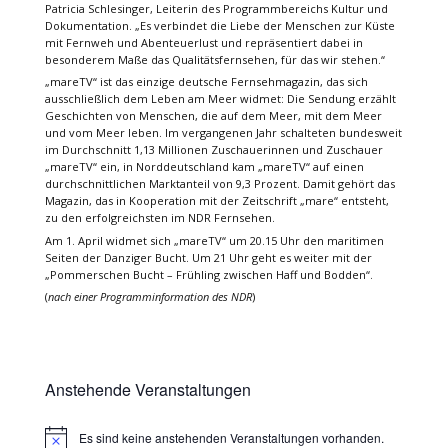
Patricia Schlesinger, Leiterin des Programmbereichs Kultur und
Dokumentation. „Es verbindet die Liebe der Menschen zur Küste
mit Fernweh und Abenteuerlust und repräsentiert dabei in
besonderem Maße das Qualitätsfernsehen, für das wir stehen.“
„mareTV“ ist das einzige deutsche Fernsehmagazin, das sich
ausschließlich dem Leben am Meer widmet: Die Sendung erzählt
Geschichten von Menschen, die auf dem Meer, mit dem Meer
und vom Meer leben. Im vergangenen Jahr schalteten bundesweit
im Durchschnitt 1,13 Millionen Zuschauerinnen und Zuschauer
„mareTV“ ein, in Norddeutschland kam „mareTV“ auf einen
durchschnittlichen Marktanteil von 9,3 Prozent. Damit gehört das
Magazin, das in Kooperation mit der Zeitschrift „mare“ entsteht,
zu den erfolgreichsten im NDR Fernsehen.
Am 1. April widmet sich „mareTV“ um 20.15 Uhr den maritimen
Seiten der Danziger Bucht. Um 21 Uhr geht es weiter mit der
„Pommerschen Bucht – Frühling zwischen Haff und Bodden“.
(
nach einer Programminformation des NDR
)
Anstehende Veranstaltungen
Es sind keine anstehenden Veranstaltungen vorhanden.
Hinweis