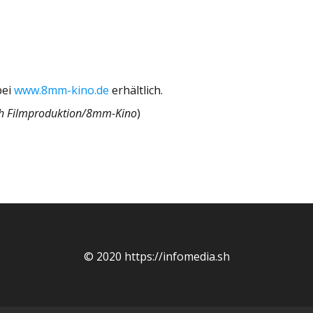
bei
www.8mm-kino.de
erhältlich.
ich Filmproduktion/8mm-Kino
)
© 2020 https://infomedia.sh