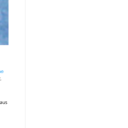
on
.
 aus
h