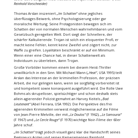
Reinhold Vorschneider)
Thomas Arslan inszeniert
„Im Schatten“
ohne jegliches
überflüssiges Beiwerk, ohne Psychologisierung oder gar
moralische Wertung. Seine Protagonisten bewegen sich im
Schatten der von normalen Menschen wahrnehmbaren und vom
Gesetzbuch geregelten Welt. Dort siegt der Schnellere, der
schärfer Kalkulierende. Trojan ist solch ein eloquenter Profi, er
macht keine Fehler, kennt keine Zweifel und zögert nicht, zur
Waffe zu greifen. Loyalitäten beschränkt er auf ein Minimum.
Wenn einer eine Chance hat, in dieser Schattenwelt als
Individuum zu überleben, dann Trojan.
Große Vorbilder kommen einem bei diesem Heist-Thriller
unwillkürlich in den Sinn. Mit Michael Mann (
„Heat“
, USA 1995) teilt
Arslan das Interesse an der kriminellen Profession, der präzisen
Arbeit, die nur gelingen kann, wenn sie sorgfältig vorbereitet ist
und kompetent sowie konsequent ausgeführt wird. Die Rolle Uwe
Bohms als skrupelloser, spielsüchtiger und schon deshalb stets
allein agierender Polizist gemahnt an Harvey Keitels
„Bad
Lieutenant“
(Abel Ferrara, USA 1992). Die Perspektive des frei
agierenden Kriminellen verweist möglicherweise auf die Filme
von Jean-Pierre Melville, der mit
„Le Doulos“
(F 1962),
„Le Samourai“
(F 1967) und
„Le Cercle Rouge“
(F 1970) wichtige Noir-Filme der 60er
Jahre schuf.
„Im Schatten“
trägt jedoch visuell ganz klar die Handschrift seines
Regisseurs Arslan und seines Kameramannes Reinhold