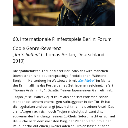
60. Internationale Filmfestspiele Berlin: Forum
Coole Genre-Reverenz
„Im Schatten“
(Thomas Arslan, Deutschland
2010)
Die spannendsten Thriller dieser Berlinale, das wird manchen
überraschen, sind deutschsprachige Produktionen. Während
Benjamin Heisenberg im Wettbewerb mit
„Der Räuber“
im Mantel
des Kriminalfilms das Portrait eines Getriebenen zeichnet, liefert
Thomas Arslan mit
„Im Schatten“
einen lupenreinen Genrefilm ab.
Trojan (Misel Maticevic) ist kaum aus der Haft entlassen, schon
steht er bei seinem ehemaligen Auftraggeber in der Tür. Er hat
dicht gehalten und verlangt jetzt nicht mehr als seinen Anteil. Das
zieht Ã„rger nach sich, doch Trojan entledigt sich zunächst
souverän der Handlanger seines Ex-Chefs. Sofort macht er sich auf
die Suche nach dem nächsten Ding, der Planer bietet ihm einen
Raubüberfall auf einen Juwelierladen an. Trojan lässt die Sache