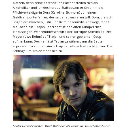
platzen, denn seine potentiellen Partner stellen sich als
Alkoholiker und Junkies heraus. Stattdessen erzählt ihm die
Pflichtverteidigerin Dora (Karoline Eichhorn) von einem
Geldtransporterfahrer, der selber abkassieren will. Dora, die sich
ungeniert zwischen Justiz und Kriminellenmilieu bewegt, fädelt
die Sache ein. Trojan überredet seinen alten Kumpel Nico
einzusteigen. Währenddessen wird der korrupte Kriminalpolizist
Meyer (Uwe Bohm) auf Trojan und seinen geplanten Coup
aufmerksam. Doch er lässt Trojan gewähren, um die Beute
erpressen zu können. Auch Trojans Ex-Boss lässt nicht locker. Die
Schlinge um Trojan zieht sich zu.
Cooler Genre-Gangster: Misel Maticevic als Trojan in
„Im Schatten“
(Foto: