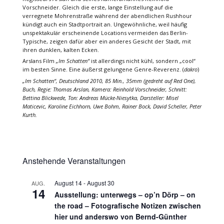
Vorschneider. Gleich die erste, lange Einstellung auf die
verregnete Mohrenstraße während der abendlichen Rushhour
kündigt auch ein Stadtportrait an. Ungewöhnliche, weil häufig
unspektakulär erscheinende Locations vermeiden das Berlin-
Typische, zeigen dafür aber ein anderes Gesicht der Stadt, mit
ihren dunklen, kalten Ecken.
Arslans Film
„Im Schatten“
ist allerdings nicht kühl, sondern „cool“
im besten Sinne. Eine äußerst gelungene Genre-Reverenz. (
dakro
)
„Im Schatten“, Deutschland 2010, 85 Min., 35mm (gedreht auf Red One),
Buch, Regie: Thomas Arslan, Kamera: Reinhold Vorschneider, Schnitt:
Bettina Blickwede, Ton: Andreas Mücke-Niesytka, Darsteller: Misel
Maticevic, Karoline Eichhorn, Uwe Bohm, Rainer Bock, David Scheller, Peter
Kurth.
Anstehende Veranstaltungen
August 14
-
August 30
AUG.
14
Ausstellung: unterwegs – op’n Dörp – on
the road – Fotografische Notizen zwischen
hier und anderswo von Bernd-Günther