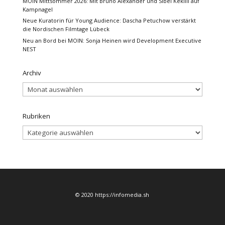
MOIN Mittsommer 2026: Mit Bruno Alexander und Sibel Kekilli auf
Kampnagel
Neue Kuratorin für Young Audience: Dascha Petuchow verstärkt
die Nordischen Filmtage Lübeck
Neu an Bord bei MOIN: Sonja Heinen wird Development Executive
NEST
Archiv
Archiv
Rubriken
Rubriken
© 2020 https://infomedia.sh