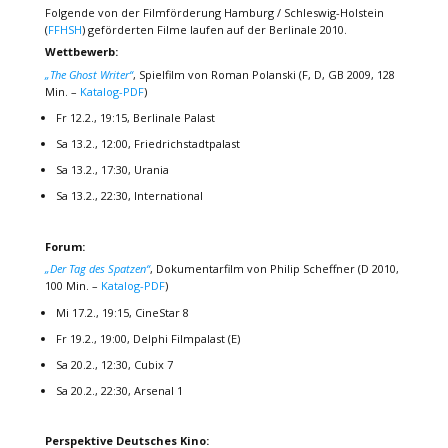
Folgende von der Filmförderung Hamburg / Schleswig-Holstein
(
FFHSH
) geförderten Filme laufen auf der Berlinale 2010.
Wettbewerb:
„The Ghost Writer“
, Spielfilm von Roman Polanski (F, D, GB 2009, 128
Min. –
Katalog-PDF
)
Fr 12.2., 19:15, Berlinale Palast
Sa 13.2., 12:00, Friedrichstadtpalast
Sa 13.2., 17:30, Urania
Sa 13.2., 22:30, International
Forum:
„Der Tag des Spatzen“
, Dokumentarfilm von Philip Scheffner (D 2010,
100 Min. –
Katalog-PDF
)
Mi 17.2., 19:15, CineStar 8
Fr 19.2., 19:00, Delphi Filmpalast (E)
Sa 20.2., 12:30, Cubix 7
Sa 20.2., 22:30, Arsenal 1
Perspektive Deutsches Kino: