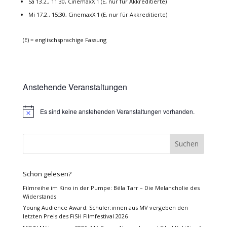
Sa 13.2., 11:30, CinemaxX 1 (E, nur für Akkreditierte)
Mi 17.2., 15:30, CinemaxX 1 (E, nur für Akkreditierte)
(E) = englischsprachige Fassung
Anstehende Veranstaltungen
Es sind keine anstehenden Veranstaltungen vorhanden.
Hinweis
Schon gelesen?
Filmreihe im Kino in der Pumpe: Béla Tarr – Die Melancholie des
Widerstands
Young Audience Award: Schüler:innen aus MV vergeben den
letzten Preis des FiSH Filmfestival 2026