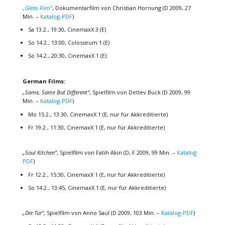
„Glebs Film“
, Dokumentarfilm von Christian Hornung (D 2009, 27
Min. –
Katalog-PDF
)
Sa 13.2., 19:30, CinemaxX 3 (E)
So 14.2., 13:00, Colosseum 1 (E)
So 14.2., 20:30, CinemaxX 1 (E)
German Films:
„Same, Same But Different“
, Spielfilm von Detlev Buck (D 2009, 99
Min. –
Katalog-PDF
)
Mo 15.2., 13:30, CinemaxX 1 (E, nur für Akkreditierte)
Fr 19.2., 11:30, CinemaxX 1 (E, nur für Akkreditierte)
„Soul Kitchen“
, Spielfilm von Fatih Akin (D, F 2009, 99 Min. –
Katalog-
PDF
)
Fr 12.2., 15:30, CinemaxX 1 (E, nur für Akkreditierte)
So 14.2., 13:45, CinemaxX 1 (E, nur für Akkreditierte)
„Die Tür“
, Spielfilm von Anno Saul (D 2009, 103 Min. –
Katalog-PDF
)