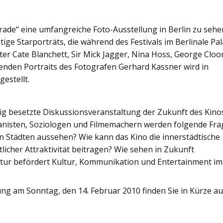
arade“ eine umfangreiche Foto-Ausstellung in Berlin zu sehe
ige Starporträts, die während des Festivals im Berlinale Pal
ter Cate Blanchett, Sir Mick Jagger, Nina Hoss, George Cloo
kenden Portraits des Fotografen Gerhard Kassner wird in
gestellt.
tig besetzte Diskussionsveranstaltung der Zukunft des Kino
anisten, Soziologen und Filmemachern werden folgende Fr
 den Städten aussehen? Wie kann das Kino die innerstädtische
icher Attraktivität beitragen? Wie sehen in Zukunft
ktur befördert Kultur, Kommunikation und Entertainment im
ng am Sonntag, den 14. Februar 2010 finden Sie in Kürze au