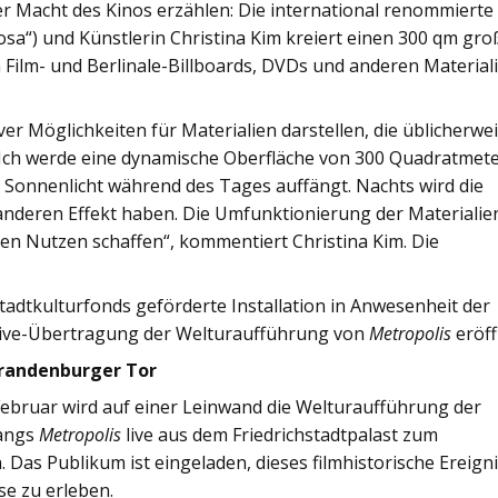
 Macht des Kinos erzählen: Die international renommierte
sa“) und Künstlerin Christina Kim kreiert einen 300 qm gr
Film- und Berlinale-Billboards, DVDs und anderen Material
r Möglichkeiten für Materialien darstellen, die üblicherwe
 Ich werde eine dynamische Oberfläche von 300 Quadratmet
s Sonnenlicht während des Tages auffängt. Nachts wird die
 anderen Effekt haben. Die Umfunktionierung der Materialie
len Nutzen schaffen“, kommentiert Christina Kim. Die
tadtkulturfonds geförderte Installation in Anwesenheit der
ie Live-Übertragung der Welturaufführung von
Metropolis
eröff
randenburger Tor
ebruar wird auf einer Leinwand die Welturaufführung der
Langs
Metropolis
live aus dem Friedrichstadtpalast zum
Das Publikum ist eingeladen, dieses filmhistorische Ereigni
se zu erleben.