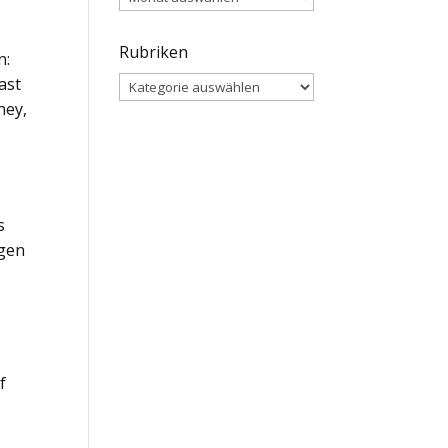
Rubriken
n:
ast
Rubriken
ney,
s
agen
f