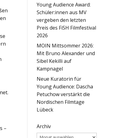
Young Audience Award:
oßen
Schüler:innen aus MV
ien
vergeben den letzten
Preis des FiSH Filmfestival
2026
ise
ern
MOIN Mittsommer 2026:
Mit Bruno Alexander und
n
Sibel Kekilli auf
Kampnagel
Neue Kuratorin für
Young Audience: Dascha
net.
Petuchow verstärkt die
Nordischen Filmtage
Lübeck
Archiv
s –
Archiv