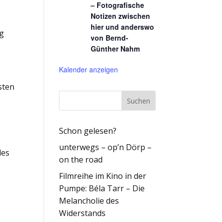
– Fotografische
Notizen zwischen
hier und anderswo
ng
von Bernd-
Günther Nahm
Kalender anzeigen
sten
Schon gelesen?
unterwegs – op’n Dörp –
des
on the road
Filmreihe im Kino in der
Pumpe: Béla Tarr – Die
Melancholie des
Widerstands