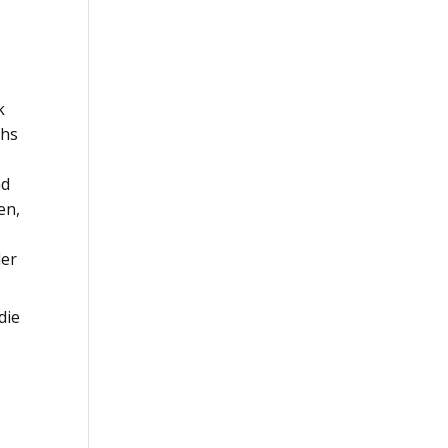
k
chs
nd
en,
der
die