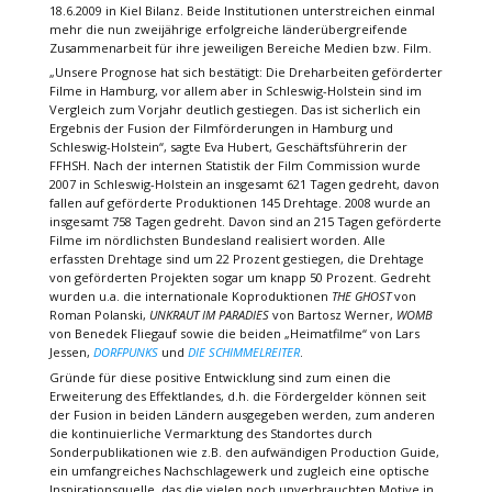
18.6.2009 in Kiel Bilanz. Beide Institutionen unterstreichen einmal
mehr die nun zweijährige erfolgreiche länderübergreifende
Zusammenarbeit für ihre jeweiligen Bereiche Medien bzw. Film.
„Unsere Prognose hat sich bestätigt: Die Dreharbeiten geförderter
Filme in Hamburg, vor allem aber in Schleswig-Holstein sind im
Vergleich zum Vorjahr deutlich gestiegen. Das ist sicherlich ein
Ergebnis der Fusion der Filmförderungen in Hamburg und
Schleswig-Holstein“, sagte Eva Hubert, Geschäftsführerin der
FFHSH. Nach der internen Statistik der Film Commission wurde
2007 in Schleswig-Holstein an insgesamt 621 Tagen gedreht, davon
fallen auf geförderte Produktionen 145 Drehtage. 2008 wurde an
insgesamt 758 Tagen gedreht. Davon sind an 215 Tagen geförderte
Filme im nördlichsten Bundesland realisiert worden. Alle
erfassten Drehtage sind um 22 Prozent gestiegen, die Drehtage
von geförderten Projekten sogar um knapp 50 Prozent. Gedreht
wurden u.a. die internationale Koproduktionen
THE GHOST
von
Roman Polanski,
UNKRAUT IM PARADIES
von Bartosz Werner,
WOMB
von Benedek Fliegauf sowie die beiden „Heimatfilme“ von Lars
Jessen,
DORFPUNKS
und
DIE SCHIMMELREITER
.
Gründe für diese positive Entwicklung sind zum einen die
Erweiterung des Effektlandes, d.h. die Fördergelder können seit
der Fusion in beiden Ländern ausgegeben werden, zum anderen
die kontinuierliche Vermarktung des Standortes durch
Sonderpublikationen wie z.B. den aufwändigen Production Guide,
ein umfangreiches Nachschlagewerk und zugleich eine optische
Inspirationsquelle, das die vielen noch unverbrauchten Motive in