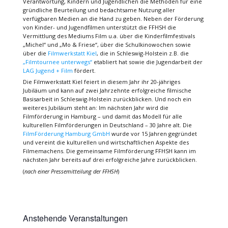
Verantwortung, Kindern und Jugendlichen die Methoden für eine
gründliche Beurteilung und bedachtsame Nutzung aller
verfügbaren Medien an die Hand zu geben. Neben der Förderung
von Kinder- und Jugendfilmen unterstützt die FFHSH die
Vermittlung des Mediums Film u.a. über die Kinderfilmfestivals
„Michel“ und „Mo & Friese“, über die Schulkinowochen sowie
über die
Filmwerkstatt Kiel
, die in Schleswig-Holstein z.B. die
„Filmtournee unterwegs“
etabliert hat sowie die Jugendarbeit der
LAG Jugend + Film
fördert.
Die Filmwerkstatt Kiel feiert in diesem Jahr ihr 20-jähriges
Jubiläum und kann auf zwei Jahrzehnte erfolgreiche filmische
Basisarbeit in Schleswig-Holstein zurückblicken. Und noch ein
weiteres Jubiläum steht an: Im nächsten Jahr wird die
Filmförderung in Hamburg – und damit das Modell für alle
kulturellen Filmförderungen in Deutschland – 30 Jahre alt. Die
FilmFörderung Hamburg GmbH
wurde vor 15 Jahren gegründet
und vereint die kulturellen und wirtschaftlichen Aspekte des
Filmemachens. Die gemeinsame Filmförderung FFHSH kann im
nächsten Jahr bereits auf drei erfolgreiche Jahre zurückblicken.
(
nach einer Pressemitteilung der FFHSH
)
Anstehende Veranstaltungen