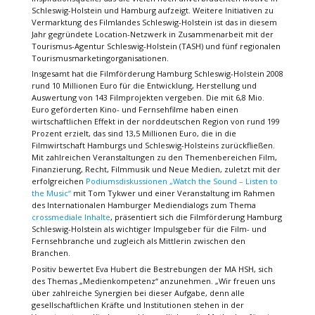
Schleswig-Holstein und Hamburg aufzeigt. Weitere Initiativen zu
Vermarktung des Filmlandes Schleswig-Holstein ist das in diesem
Jahr gegründete Location-Netzwerk in Zusammenarbeit mit der
Tourismus-Agentur Schleswig-Holstein (TASH) und fünf regionalen
Tourismusmarketingorganisationen.
Insgesamt hat die Filmförderung Hamburg Schleswig-Holstein 2008
rund 10 Millionen Euro für die Entwicklung, Herstellung und
Auswertung von 143 Filmprojekten vergeben. Die mit 6,8 Mio.
Euro geförderten Kino- und Fernsehfilme haben einen
wirtschaftlichen Effekt in der norddeutschen Region von rund 199
Prozent erzielt, das sind 13,5 Millionen Euro, die in die
Filmwirtschaft Hamburgs und Schleswig-Holsteins zurückfließen.
Mit zahlreichen Veranstaltungen zu den Themenbereichen Film,
Finanzierung, Recht, Filmmusik und Neue Medien, zuletzt mit der
erfolgreichen
Podiumsdiskussionen „Watch the Sound – Listen to
the Music“
mit Tom Tykwer und einer Veranstaltung im Rahmen
des Internationalen Hamburger Mediendialogs zum Thema
crossmediale Inhalte
, präsentiert sich die Filmförderung Hamburg
Schleswig-Holstein als wichtiger Impulsgeber für die Film- und
Fernsehbranche und zugleich als Mittlerin zwischen den
Branchen.
Positiv bewertet Eva Hubert die Bestrebungen der MA HSH, sich
des Themas „Medienkompetenz“ anzunehmen. „Wir freuen uns
über zahlreiche Synergien bei dieser Aufgabe, denn alle
gesellschaftlichen Kräfte und Institutionen stehen in der