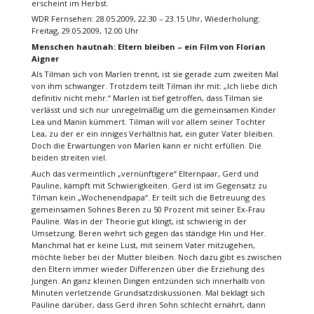
erscheint im Herbst.
WDR Fernsehen: 28.05.2009, 22.30 – 23.15 Uhr, Wiederholung:
Freitag, 29.05.2009, 12.00 Uhr
Menschen hautnah: Eltern bleiben – ein Film von Florian
Aigner
Als Tilman sich von Marlen trennt, ist sie gerade zum zweiten Mal
von ihm schwanger. Trotzdem teilt Tilman ihr mit: „Ich liebe dich
definitiv nicht mehr.“ Marlen ist tief getroffen, dass Tilman sie
verlässt und sich nur unregelmäßig um die gemeinsamen Kinder
Lea und Manin kümmert. Tilman will vor allem seiner Tochter
Lea, zu der er ein inniges Verhältnis hat, ein guter Vater bleiben.
Doch die Erwartungen von Marlen kann er nicht erfüllen. Die
beiden streiten viel.
Auch das vermeintlich „vernünftigere“ Elternpaar, Gerd und
Pauline, kämpft mit Schwierigkeiten. Gerd ist im Gegensatz zu
Tilman kein „Wochenendpapa“. Er teilt sich die Betreuung des
gemeinsamen Sohnes Beren zu 50 Prozent mit seiner Ex-Frau
Pauline. Was in der Theorie gut klingt, ist schwierig in der
Umsetzung. Beren wehrt sich gegen das ständige Hin und Her.
Manchmal hat er keine Lust, mit seinem Vater mitzugehen,
möchte lieber bei der Mutter bleiben. Noch dazu gibt es zwischen
den Eltern immer wieder Differenzen über die Erziehung des
Jungen. An ganz kleinen Dingen entzünden sich innerhalb von
Minuten verletzende Grundsatzdiskussionen. Mal beklagt sich
Pauline darüber, dass Gerd ihren Sohn schlecht ernährt, dann