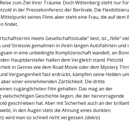
Reise zum Ziel ihrer Träume. Doch Wittenberg steht nur fü
etzold in der Pressekonferenz der Berlinale. Die Flexibilisier
 Mittelpunkt seines Films aber steht eine Frau, die auf dem
n findet.
tschaftskrimi meets Gesellschaftsstudie“ liest, ist
„Yella“
vie
ss und Striesow gemahnen in ihren langen Autofahrten und 
angsam in eine unbedingte Komplizenschaft wandelt, an Bon
iden Hauptdarsteller halten dem Vergleich stand. Petzold
erheit in Genres wie dem Road Movie oder dem Mystery Thril
 und Vergangenheit fast erdrückt, kämpfen seine Helden um
 aber einer einnehmenden Zärtlichkeit. Die dritte
einen zugänglichsten Film gehalten. Das mag an der
 vielschichtigen Geschichte liegen, die der hervorragende
ld geschrieben hat. Aber mit Sicherheit auch an der brillan
chwebt, in den Augen stets die Ahnung eines dunklen
tz wird man so schnell nicht vergessen. (
dakro
)