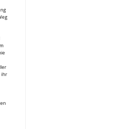
r
ung
 Weg
l
im
nie
ler
 ihr
ten