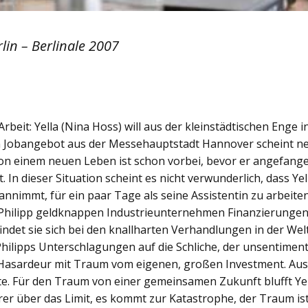
rlin – Berlinale 2007
rbeit: Yella (Nina Hoss) will aus der kleinstädtischen Enge i
in Jobangebot aus der Messehauptstadt Hannover scheint n
on einem neuen Leben ist schon vorbei, bevor er angefang
. In dieser Situation scheint es nicht verwunderlich, dass Yel
annimmt, für ein paar Tage als seine Assistentin zu arbeiten
t Philipp geldknappen Industrieunternehmen Finanzierungen
 findet sie sich bei den knallharten Verhandlungen in der Wel
Philipps Unterschlagungen auf die Schliche, der unsentimen
-Hasardeur mit Traum vom eigenen, großen Investment. Au
e. Für den Traum von einer gemeinsamen Zukunft blufft Ye
er über das Limit, es kommt zur Katastrophe, der Traum is