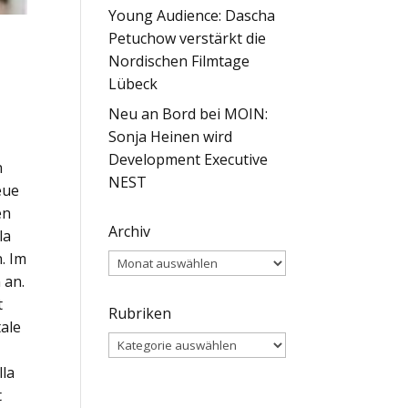
Young Audience: Dascha
Petuchow verstärkt die
Nordischen Filmtage
Lübeck
Neu an Bord bei MOIN:
Sonja Heinen wird
Development Executive
n
NEST
eue
en
Archiv
la
. Im
Archiv
 an.
t
Rubriken
tale
Rubriken
s
lla
t