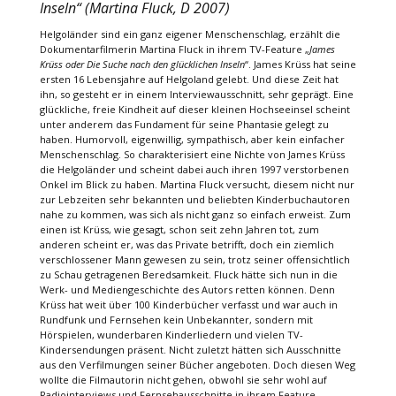
Inseln“ (Martina Fluck, D 2007)
Helgoländer sind ein ganz eigener Menschenschlag, erzählt die
Dokumentarfilmerin Martina Fluck in ihrem TV-Feature „
James
Krüss oder Die Suche nach den glücklichen Inseln
“. James Krüss hat seine
ersten 16 Lebensjahre auf Helgoland gelebt. Und diese Zeit hat
ihn, so gesteht er in einem Interviewausschnitt, sehr geprägt. Eine
glückliche, freie Kindheit auf dieser kleinen Hochseeinsel scheint
unter anderem das Fundament für seine Phantasie gelegt zu
haben. Humorvoll, eigenwillig, sympathisch, aber kein einfacher
Menschenschlag. So charakterisiert eine Nichte von James Krüss
die Helgoländer und scheint dabei auch ihren 1997 verstorbenen
Onkel im Blick zu haben. Martina Fluck versucht, diesem nicht nur
zur Lebzeiten sehr bekannten und beliebten Kinderbuchautoren
nahe zu kommen, was sich als nicht ganz so einfach erweist. Zum
einen ist Krüss, wie gesagt, schon seit zehn Jahren tot, zum
anderen scheint er, was das Private betrifft, doch ein ziemlich
verschlossener Mann gewesen zu sein, trotz seiner offensichtlich
zu Schau getragenen Beredsamkeit. Fluck hätte sich nun in die
Werk- und Mediengeschichte des Autors retten können. Denn
Krüss hat weit über 100 Kinderbücher verfasst und war auch in
Rundfunk und Fernsehen kein Unbekannter, sondern mit
Hörspielen, wunderbaren Kinderliedern und vielen TV-
Kindersendungen präsent. Nicht zuletzt hätten sich Ausschnitte
aus den Verfilmungen seiner Bücher angeboten. Doch diesen Weg
wollte die Filmautorin nicht gehen, obwohl sie sehr wohl auf
Radiointerviews und Fernsehausschnitte in ihrem Feature