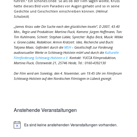
führen.“ Ein schönes Ende. So als ob der Film sagen wollte, Krüss
hätte dieses Bild vom Paradies vor Augen gehabt und so in seine
Gedichte und Geschichten einschreiben können. (
Helmut
Schulzeck
)
„James Krüss oder Die Suche nach den glücklichen Inseln“, D 2007, 43.40
Min., Regie und Produktion: Martina Fluck, Kamera: Jürgen Hoffmann, Ton:
Tim Kuhlmann, Schnitt: Stephan Lübke, Sprecher: Rufus Beck, Musik: Wibke
v. Grone-Lübke, Redaktion: Armin Kratzert. Idee, Recherche und Buch:
Tatjana Maas. Gefördert durch die
MSH
– Gesellschaft zur Förderung
audiovisueller Werke in Schleswig-Holstein mbH und durch die
Kulturelle
Filmförderung Schleswig-Holstein e.V.
Kontakt: YUCCA Filmproduktion,
Martina Fluck, Österweide 21, 25746 Heide, Tel.: 0160-4392130
Der Film wird am Sonntag, den 4. November, um 19.45 Uhr im Filmforum
Schleswig-Holstein auf den Nordischen Filmtagen in Lübeck gezeigt.
Anstehende Veranstaltungen
Es sind keine anstehenden Veranstaltungen vorhanden.
Hinweis