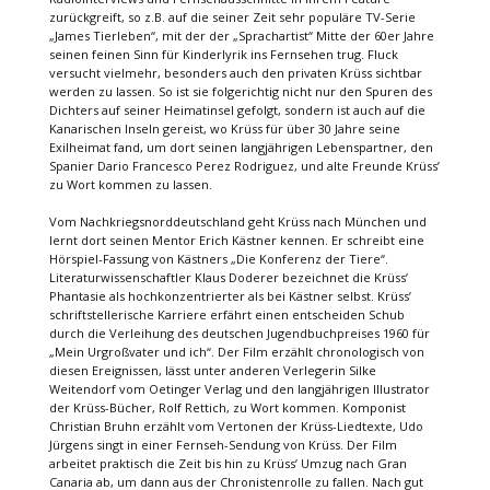
zurückgreift, so z.B. auf die seiner Zeit sehr populäre TV-Serie
„James Tierleben“, mit der der „Sprachartist“ Mitte der 60er Jahre
seinen feinen Sinn für Kinderlyrik ins Fernsehen trug. Fluck
versucht vielmehr, besonders auch den privaten Krüss sichtbar
werden zu lassen. So ist sie folgerichtig nicht nur den Spuren des
Dichters auf seiner Heimatinsel gefolgt, sondern ist auch auf die
Kanarischen Inseln gereist, wo Krüss für über 30 Jahre seine
Exilheimat fand, um dort seinen langjährigen Lebenspartner, den
Spanier Dario Francesco Perez Rodriguez, und alte Freunde Krüss’
zu Wort kommen zu lassen.
Vom Nachkriegsnorddeutschland geht Krüss nach München und
lernt dort seinen Mentor Erich Kästner kennen. Er schreibt eine
Hörspiel-Fassung von Kästners „Die Konferenz der Tiere“.
Literaturwissenschaftler Klaus Doderer bezeichnet die Krüss’
Phantasie als hochkonzentrierter als bei Kästner selbst. Krüss’
schriftstellerische Karriere erfährt einen entscheiden Schub
durch die Verleihung des deutschen Jugendbuchpreises 1960 für
„Mein Urgroßvater und ich“. Der Film erzählt chronologisch von
diesen Ereignissen, lässt unter anderen Verlegerin Silke
Weitendorf vom Oetinger Verlag und den langjährigen Illustrator
der Krüss-Bücher, Rolf Rettich, zu Wort kommen. Komponist
Christian Bruhn erzählt vom Vertonen der Krüss-Liedtexte, Udo
Jürgens singt in einer Fernseh-Sendung von Krüss. Der Film
arbeitet praktisch die Zeit bis hin zu Krüss’ Umzug nach Gran
Canaria ab, um dann aus der Chronistenrolle zu fallen. Nach gut