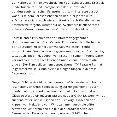
der Hälfte der Filmzeit wechselt Fluck den Schwerpunkt. Krüss als
Kinderbuchautor und Protagonist in der Frühzeit des
bundesrepublikanischen Fernsehens tritt im Interesse zurück.
Was aus seinem Fernsehschaffen ab den 70er Jahren wird,
erfahren wir nicht. Auch wie es mit seinem schriftstellerischen
Schaffen weitergeht, kommt nur an zweiter Stelle zur Sprache.
Krüss als Mensch drängt in den Vordergrund des Films.
Krüss flüchtet 1965 auch vor der Intoleranz gegenüber
Homosexuellen nach Gran Canaria. Er litt unter dem Verhältnis
der Deutschen zu seiner „Schwulität“, wie es ein Freund
ausdrückt. Auf Gran Canaria hingegen konnte er „sein“. Vorsichtig
tastet sich Fluck in das Leben von Krüss mit seinem Freund Dario
vor und bleibt trotz aller Offenheit mit diesem Thema relativ
diskret. Der Film zollt seinem vorgegebenen TV-Feature-Format
in gewisser Weise Tribut, bleibt in einigen Dingen leider fast
fragmentarisch.
Gegen Schluss des Films, nachdem Krüss’ Schwester und Nichte
fast heiter von Krüss’ Seebestattung auf Helgoländer Friesisch
erzählt haben, kommt Krüss noch einmal mit einem Text über
Glück zu Wort. „Wir müssen wissen, was das Glück ist, wenn wir es
suchen“, rät er, und wir sehen dazu Seevögel zwischen den
Klippen von Helgoland vom Wind getragen durch die Lüfte
schweben. „Wir brauchen ein Bild des Paradieses, wie der
Seemann den Polarstern braucht, um sein Schiff sicher zu